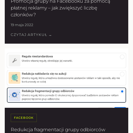
Promocja grupy na Facebooku za pomocą
płatnej reklamy – jak zwiększyć liczbę
członków?
19 maja 2022
CZYTAJ ARTYKUŁ →
FACEBOOK
Redukcja fragmentacji grupy odbiorców