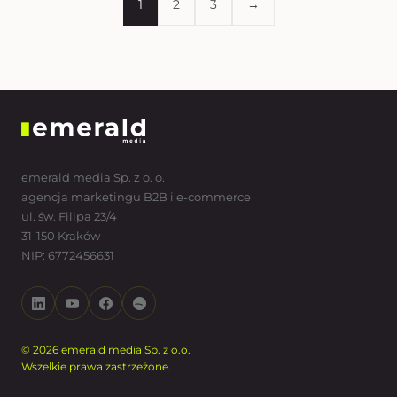
1
2
3
→
emerald media Sp. z o. o.
agencja marketingu B2B i e-commerce
ul. św. Filipa 23/4
31-150 Kraków
NIP: 6772456631
© 2026 emerald media Sp. z o.o.
Wszelkie prawa zastrzeżone.