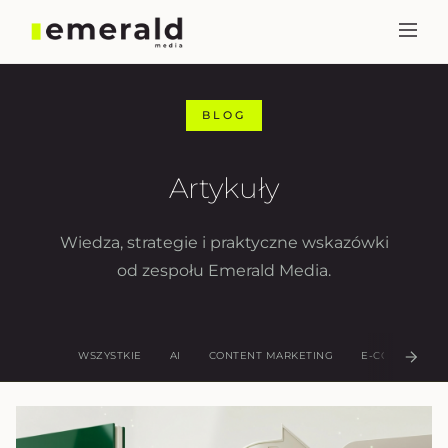
BLOG
Artykuły
Wiedza, strategie i praktyczne wskazówki
od zespołu Emerald Media.
WSZYSTKIE
AI
CONTENT MARKETING
E-COMMERCE