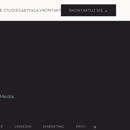
E STUDIES
KONTAKT
ARTYKUŁY
SKONTAKTUJ SIĘ →
Media.
JE
LINKEDIN
MARKETING
PROJEKTOWANIE UX/UI