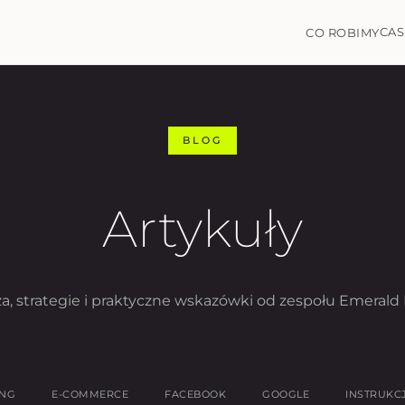
CAS
CO ROBIMY
BLOG
Artykuły
a, strategie i praktyczne wskazówki od zespołu Emerald 
ING
E-COMMERCE
FACEBOOK
GOOGLE
INSTRUKC