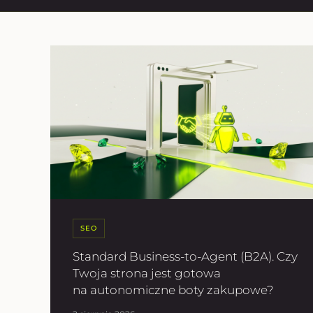
SEO
Standard Business-to-Agent (B2A). Czy
Twoja strona jest gotowa
na autonomiczne boty zakupowe?