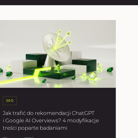
SEO
Jak trafić do rekomendacji ChatGPT
i Google AI Overviews? 4 modyfikacje
treści poparte badaniami