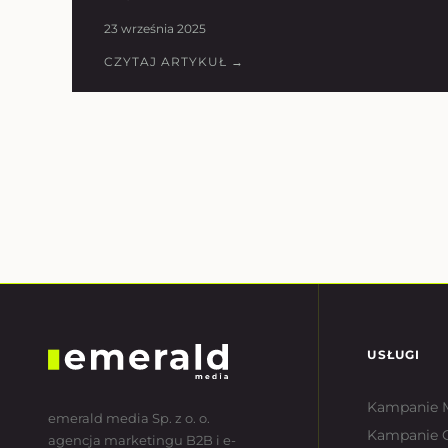
23 września 2025
CZYTAJ ARTYKUŁ →
USŁUGI
Kampanie 
emerald media Sp. z o. o.
Kampanie 
agencja marketingu B2B i e-