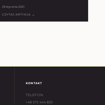
29 stycznia 2021
CZYTAJ ARTYKUŁ →
KONTAKT
TELEFON
+48 573 444 830