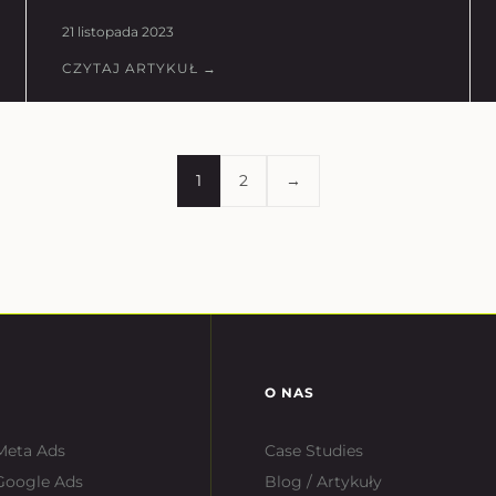
21 listopada 2023
CZYTAJ ARTYKUŁ →
1
2
→
O NAS
Meta Ads
Case Studies
Google Ads
Blog / Artykuły