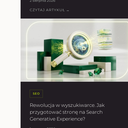
2 sierpnia 2026
CZYTAJ ARTYKUŁ →
SEO
Rewolucja w wyszukiwarce. Jak
przygotować stronę na Search
Generative Experience?