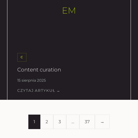
EM
C
Content curation
15 sierpnia 2025
CZYTAJ ARTYKUŁ →
1
2
3
…
37
→