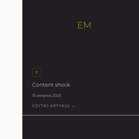
EM
C
Content shock
15 sierpnia 2025
CZYTAJ ARTYKUŁ →