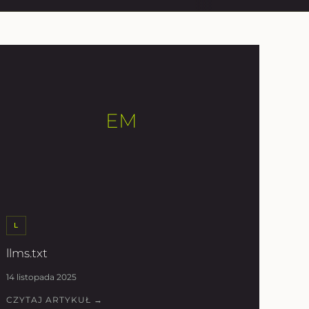
EM
L
llms.txt
14 listopada 2025
CZYTAJ ARTYKUŁ →