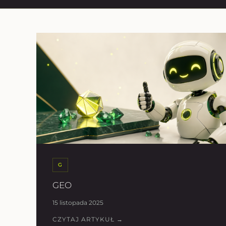
G
GEO
15 listopada 2025
CZYTAJ ARTYKUŁ →