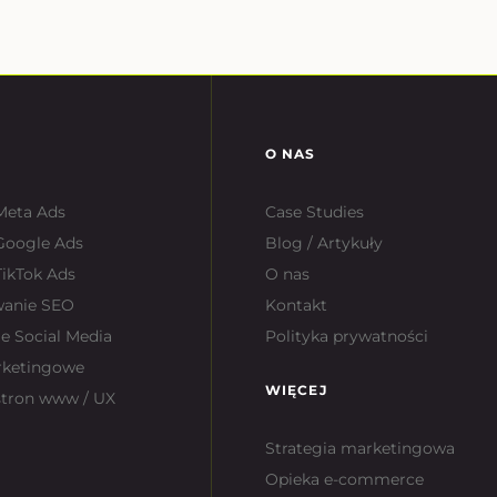
O NAS
Meta Ads
Case Studies
Google Ads
Blog / Artykuły
ikTok Ads
O nas
wanie SEO
Kontakt
e Social Media
Polityka prywatności
rketingowe
WIĘCEJ
stron www / UX
Strategia marketingowa
Opieka e-commerce