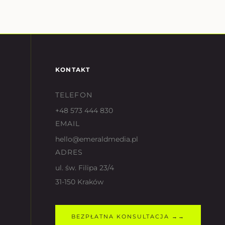
KONTAKT
TELEFON
+48 573 444 830
EMAIL
hello@emeraldmedia.pl
ADRES
ul. św. Filipa 23/4
31-150 Kraków
BEZPŁATNA KONSULTACJA →