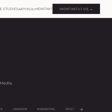
E STUDIES
KONTAKT
ARTYKUŁY
SKONTAKTUJ SIĘ →
Media.
JE
LINKEDIN
MARKETING
PROJEKTOWANIE UX/UI