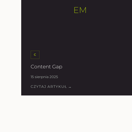
EM
C
Content Gap
15 sierpnia 2025
CZYTAJ ARTYKUŁ →