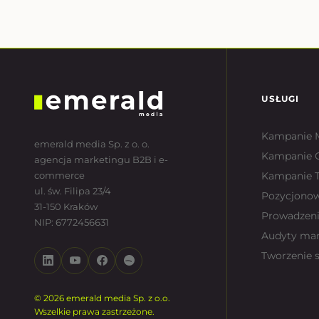
USŁUGI
Kampanie 
emerald media Sp. z o. o.
Kampanie 
agencja marketingu B2B i e-
commerce
Kampanie T
ul. św. Filipa 23/4
Pozycjono
31-150 Kraków
Prowadzeni
NIP: 6772456631
Audyty ma
Tworzenie 
© 2026 emerald media Sp. z o.o.
Wszelkie prawa zastrzeżone.