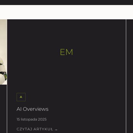
EM
A
AI Overviews
15 listopada 2025
CZYTAJ ARTYKUŁ →