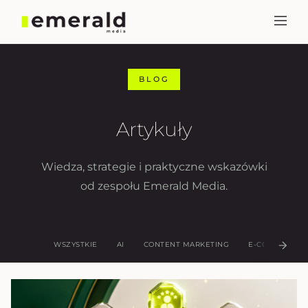
BLOG
Artykuły
Wiedza, strategie i praktyczne wskazówki
od zespołu Emerald Media.
WSZYSTKIE
AI
CONTENT MARKETING
E-COMMERCE