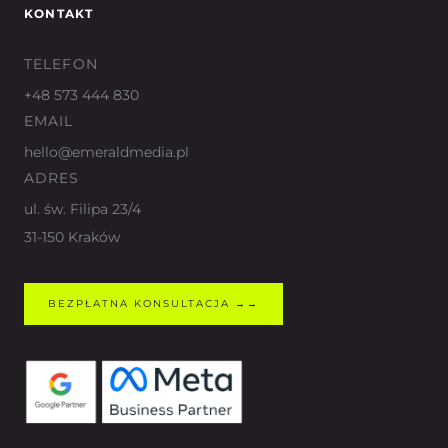
KONTAKT
TELEFON
+48 573 444 830
EMAIL
hello@emeraldmedia.pl
ADRES
ul. św. Filipa 23/4
31-150 Kraków
BEZPŁATNA KONSULTACJA →