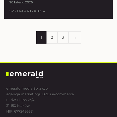
20 lutego 2026
CZYTAJ ARTYKUŁ →
1
2
3
→
emerald media Sp. z o. o.
agencja marketingu B2B i e-commerce
ul. św. Filipa 23/4
31-150 Kraków
NIP: 6772456631