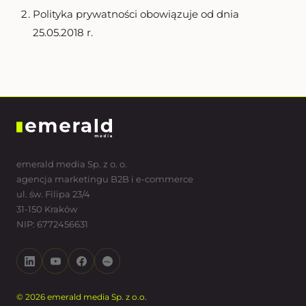
Polityka prywatności obowiązuje od dnia
25.05.2018 r.
emerald media Sp. z o. o.
agencja marketingu B2B i e-commerce
ul. św. Filipa 23/4
31-150 Kraków
NIP: 6772456631
© 2026 emerald media Sp. z o.o.