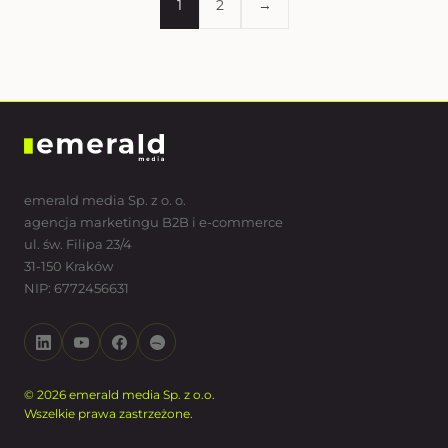
1
2
→
emerald media Sp. z o. o.
agencja marketingu B2B i e-commerce
ul. św. Filipa 23/4
31-150 Kraków
NIP: 6772456631
© 2026 emerald media Sp. z o.o.
Wszelkie prawa zastrzeżone.