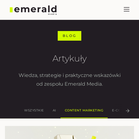
BLOG
Artykuły
Wiedza, strategie i praktyczne wskazówki
od zespołu Emerald Media.
WSZYSTKIE
AI
CONTENT MARKETING
E-COMMERCE