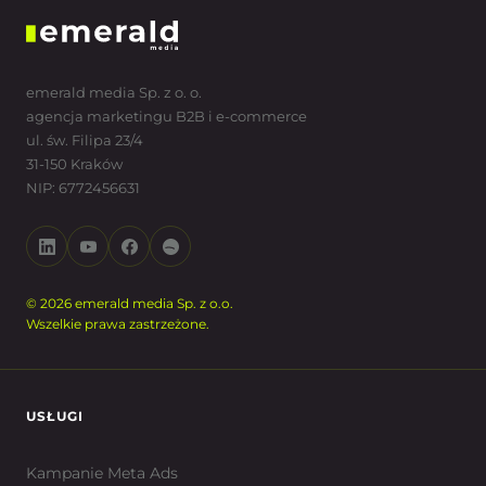
emerald media Sp. z o. o.
agencja marketingu B2B i e-commerce
ul. św. Filipa 23/4
31-150 Kraków
NIP: 6772456631
© 2026 emerald media Sp. z o.o.
Wszelkie prawa zastrzeżone.
USŁUGI
Kampanie Meta Ads