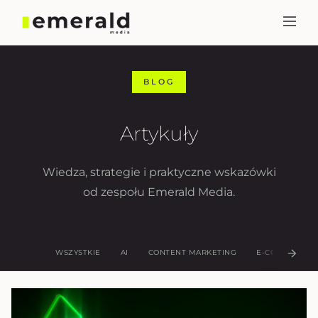
BLOG
Artykuły
Wiedza, strategie i praktyczne wskazówki
od zespołu Emerald Media.
WSZYSTKIE
AI
CONTENT MARKETING
E-COMMERCE