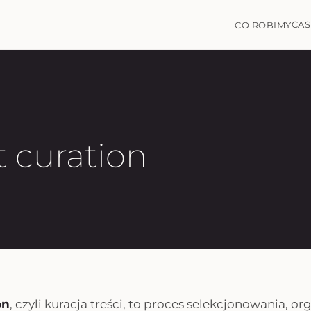
CAS
CO ROBIMY
 curation
on
, czyli kuracja treści, to proces selekcjonowania, o