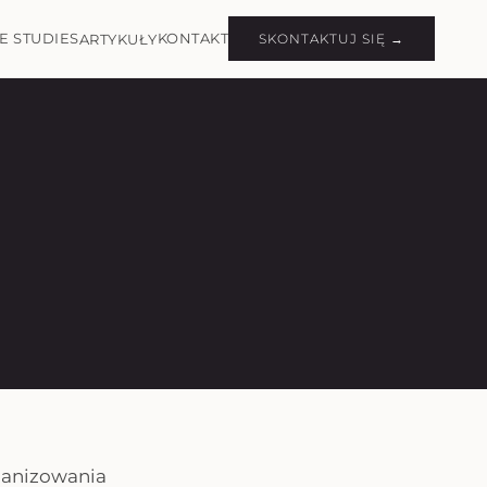
E STUDIES
KONTAKT
ARTYKUŁY
SKONTAKTUJ SIĘ →
rganizowania