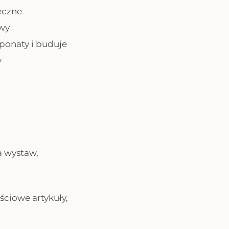
eczne
owy
ponaty i buduje
y
a wystaw,
ściowe artykuły,