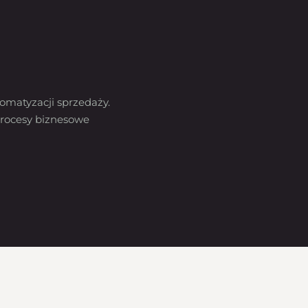
omatyzacji sprzedaży.
rocesy biznesowe