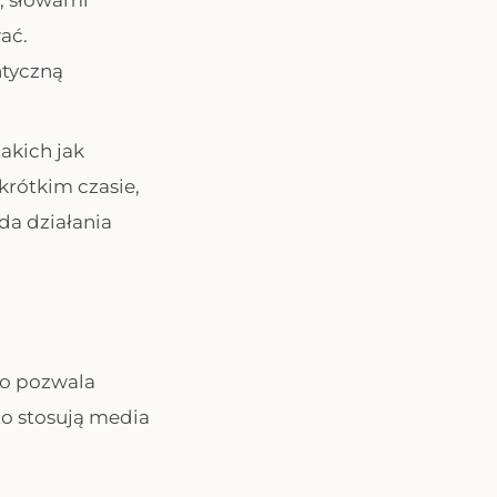
, słowami
ać.
ntyczną
akich jak
krótkim czasie,
da działania
co pozwala
to stosują media