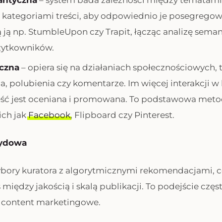
antyczna
– system bada zależności między tematami
 kategoriami treści, aby odpowiednio je posegregow
 ją np. StumbleUpon czy Trapit, łącząc analizę sema
żytkowników.
czna
– opiera się na działaniach społecznościowych, t
, polubienia czy komentarze. Im więcej interakcji w 
eść jest oceniana i promowana. To podstawowa meto
ich jak
Facebook
, Flipboard czy Pinterest.
rydowa
ybory kuratora z algorytmicznymi rekomendacjami, 
między jakością i skalą publikacji. To podejście częs
e content marketingowe.