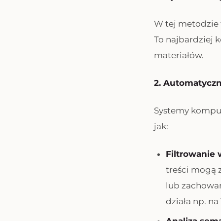
W tej metodzie t
To najbardziej 
materiałów.
2. Automatyczn
Systemy kompute
jak:
Filtrowanie w
treści mogą 
lub zachowań
działa np. n