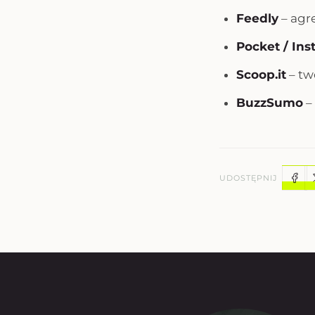
Feedly
– agr
Pocket / Ins
Scoop.it
– tw
BuzzSumo
– 
UDOSTĘPNIJ