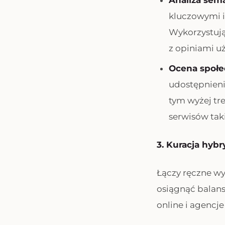
Analiza sem
kluczowymi i
Wykorzystują
z opiniami u
Ocena społe
udostępnienia
tym wyżej tr
serwisów tak
3. Kuracja hyb
Łączy ręczne w
osiągnąć balans 
online i agencj