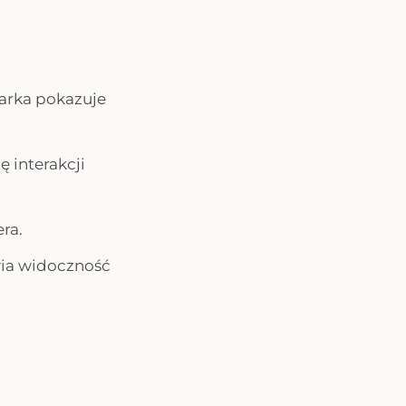
marka pokazuje
ę interakcji
ra.
wia widoczność