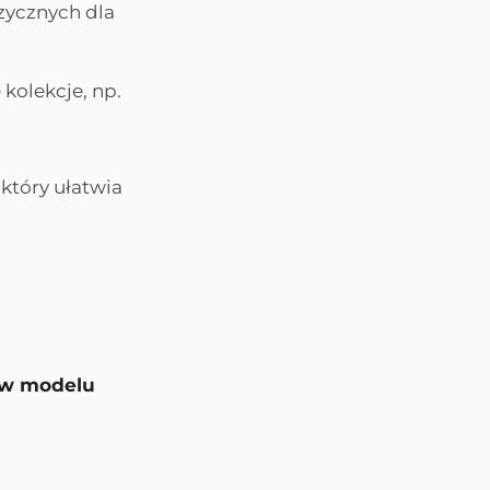
zycznych dla
 kolekcje, np.
 który ułatwia
b w modelu