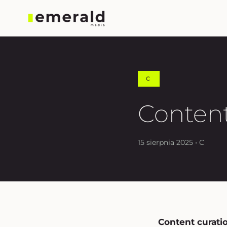
C
Content
15 sierpnia 2025 • C
Content curati