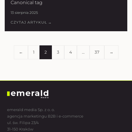
Canonical tag
13 sierpnia 2025
CZYTAJ ARTYKUŁ →
←
1
2
3
4
…
37
→
emerald media Sp. z o. o.
agencja marketingu B2B i e-commerce
ul. św. Filipa 23/4
31-150 Kraków