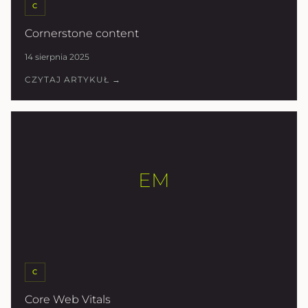
C
Cornerstone content
14 sierpnia 2025
CZYTAJ ARTYKUŁ →
EM
C
Core Web Vitals