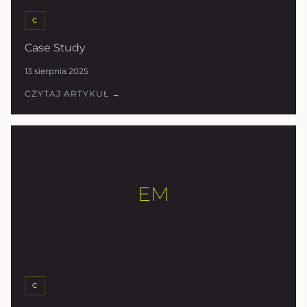
C
Case Study
13 sierpnia 2025
CZYTAJ ARTYKUŁ →
EM
C