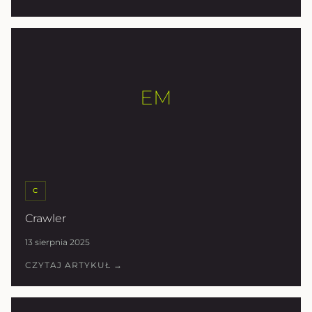
EM
C
Crawler
13 sierpnia 2025
CZYTAJ ARTYKUŁ →