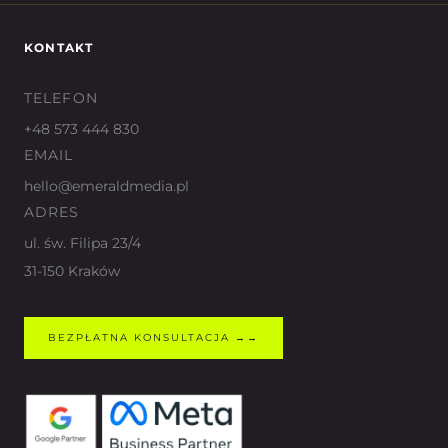
KONTAKT
TELEFON
+48 573 444 830
EMAIL
hello@emeraldmedia.pl
ADRES
ul. św. Filipa 23/4
31-150 Kraków
BEZPŁATNA KONSULTACJA →