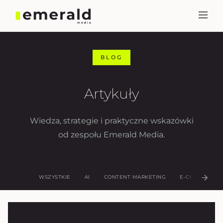
BLOG
Artykuły
Wiedza, strategie i praktyczne wskazówki
od zespołu Emerald Media.
WSZYSTKIE
AI
CONTENT MARKETING
E-COMMERCE