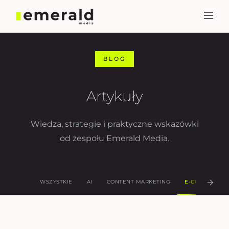
BLOG
Artykuły
Wiedza, strategie i praktyczne wskazówki
od zespołu Emerald Media.
WSZYSTKIE
AI
CONTENT MARKETING
E-COMMERCE