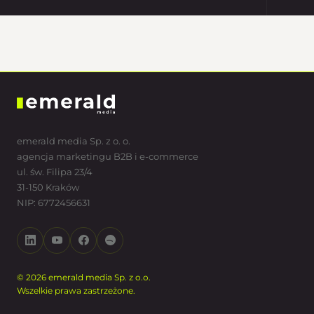
emerald media Sp. z o. o.
agencja marketingu B2B i e-commerce
ul. św. Filipa 23/4
31-150 Kraków
NIP: 6772456631
© 2026 emerald media Sp. z o.o.
Wszelkie prawa zastrzeżone.