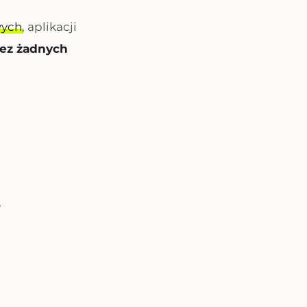
wych
, aplikacji
bez żadnych
,