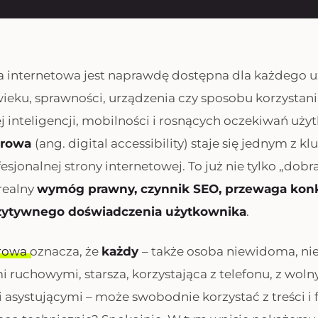
a internetowa jest naprawdę dostępna dla każdego 
wieku, sprawności, urządzenia czy sposobu korzystania
j inteligencji, mobilności i rosnących oczekiwań uż
frowa
(ang.
digital accessibility
) staje się jednym z k
jonalnej strony internetowej. To już nie tylko „dobr
 realny
wymóg prawny, czynnik SEO, przewaga konk
ytywnego doświadczenia użytkownika
.
frowa
oznacza, że
każdy
– także osoba niewidoma, ni
i ruchowymi, starsza, korzystająca z telefonu, z wol
 asystującymi – może swobodnie korzystać z treści i 