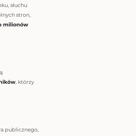
oku, słuchu
lnych stron,
o milionów
ą
wników
, którzy
ra publicznego,