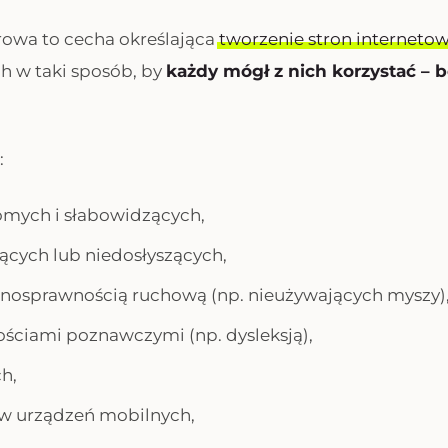
rowa to cecha określająca
tworzenie stron interneto
ch w taki sposób, by
każdy mógł z nich korzystać – 
:
mych i słabowidzących,
zących lub niedosłyszących,
łnosprawnością ruchową (np. nieużywających myszy)
ościami poznawczymi (np. dysleksją),
h,
w urządzeń mobilnych,