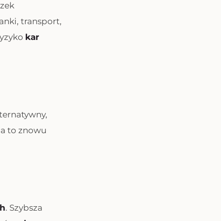
zek
nki, transport,
ryzyko
kar
lternatywny,
 a to znowu
ch
. Szybsza