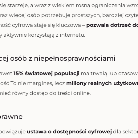
ię starzeje, a wraz z wiekiem rosną ograniczenia wzr
raz więcej osób potrzebuje prostszych, bardziej czyte
ość cyfrowa staje się kluczowa –
pozwala dotrzeć d
zy aktywnie korzystają z internetu.
ęcej osób z niepełnosprawnościami
awet
15% światowej populacji
ma trwałą lub czasow
ść To nie margines, lecz
miliony realnych użytko
mieć równy dostęp do treści online.
prawne
obowiązuje
ustawa o dostępności cyfrowej
dla sekto