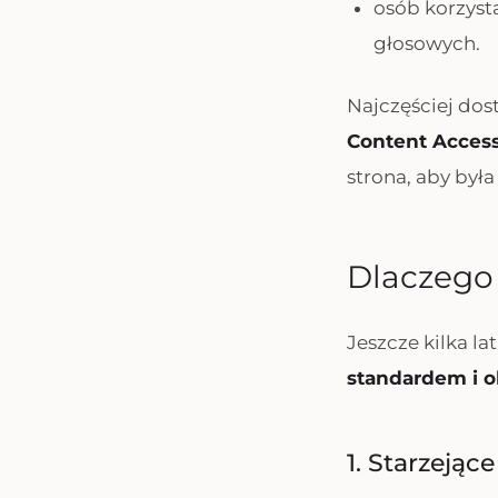
osób korzyst
głosowych.
Najczęściej dos
Content Accessi
strona, aby był
Dlaczego 
Jeszcze kilka la
standardem i 
1. Starzejąc