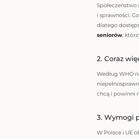
Społeczeństwo s
i sprawności. Co
dlatego dostępn
seniorów
, któr
2. Coraz wi
Według WHO n
niepełnosprawno
chcą i powinni 
3. Wymogi 
W Polsce i UE 