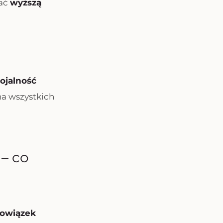
zać
wyższą
lojalność
na wszystkich
– co
owiązek