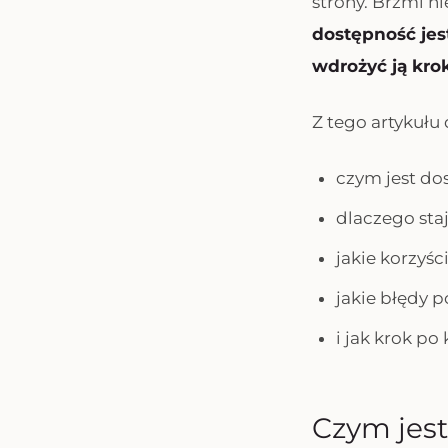
strony. Brzmi n
dostępność jest
wdrożyć ją kro
Z tego artykułu 
czym jest do
dlaczego sta
jakie korzyś
jakie błędy 
i jak krok p
Czym jes