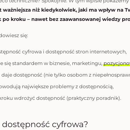
ieco technicznie? Spokojnie. W tym wpisie pokażemy 
 ważniejsza niż kiedykolwiek, jaki ma wpływ na Tw
k po kroku – nawet bez zaawansowanej wiedzy pro
dowiesz się:
stępność cyfrowa i dostępność stron internetowych,
je się standardem w biznesie, marketingu,
pozycjono
ci daje dostępność (nie tylko osobom z niepełnospraw
powodują największe problemy z dostępnością,
o kroku wdrożyć dostępność (praktyczny poradnik).
t dostępność cyfrowa?