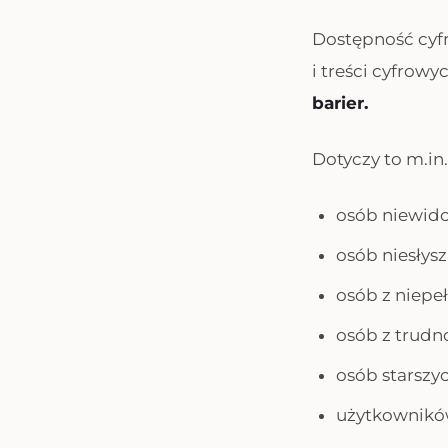
Dostępność cyf
i treści cyfrowy
barier.
Dotyczy to m.in.
osób niewido
osób niesłys
osób z niepe
osób z trudn
osób starszyc
użytkownikó