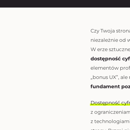
Czy Twoja stron
niezależnie od 
W erze sztuczne
dostępność cy
elementów profes
„bonus UX”, ale
fundament poz
Dostępność cy
z ograniczeniam
z technologiami