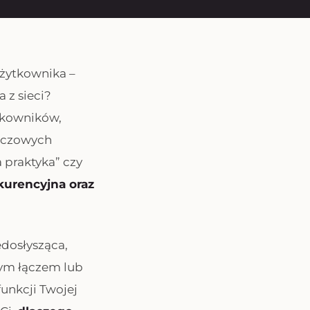
użytkownika –
 z sieci?
ytkowników,
luczowych
a praktyka” czy
urencyjna oraz
edosłysząca,
nym łączem lub
funkcji Twojej