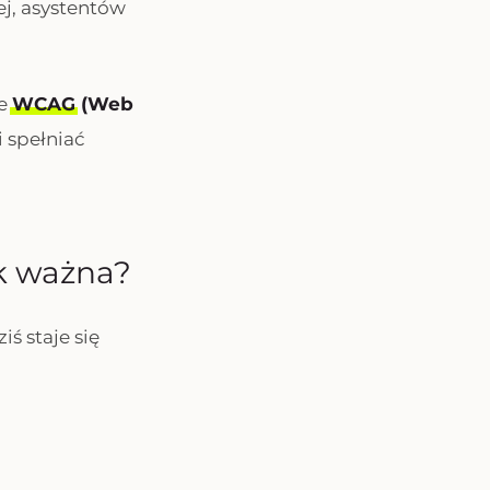
ej, asystentów
ie
WCAG
(Web
i spełniać
ak ważna?
ś staje się