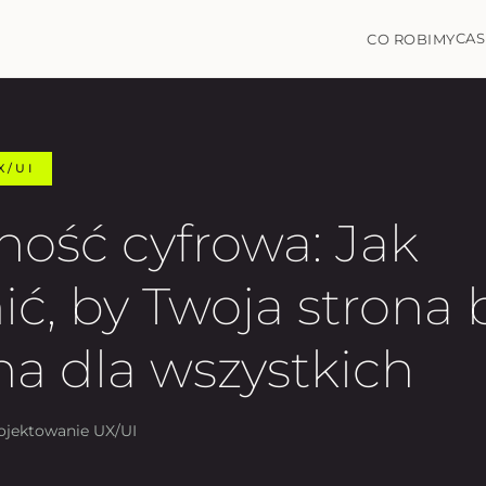
CAS
CO ROBIMY
X/UI
ość cyfrowa: Jak
ć, by Twoja strona 
a dla wszystkich
rojektowanie UX/UI