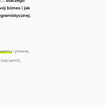
Ci,
dlaczego
ój biznes i jak
gramistycznej.
waniu
i prawie,
nościami!),