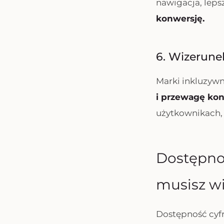
nawigacja, leps
konwersję.
6. Wizerune
Marki inkluzywn
i przewagę ko
użytkownikach, 
Dostępnoś
musisz w
Dostępność cyfro