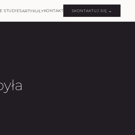
E STUDIES
KONTAKT
ARTYKUŁY
SKONTAKTUJ SIĘ →
była