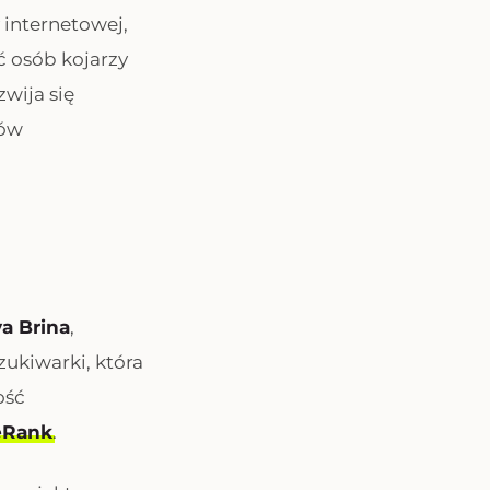
 internetowej,
 osób kojarzy
wija się
ków
a Brina
,
ukiwarki, która
ość
eRank
.