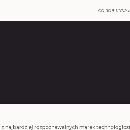
CAS
CO ROBIMY
 z najbardziej rozpoznawalnych marek technologiczn