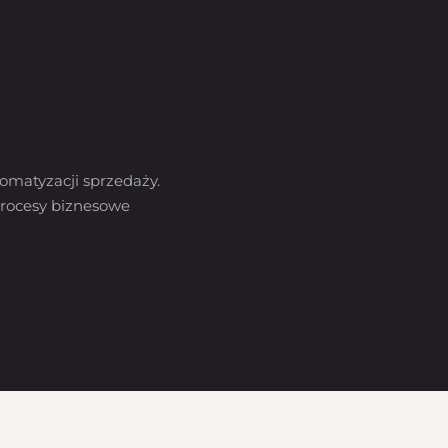
omatyzacji sprzedaży.
rocesy biznesowe