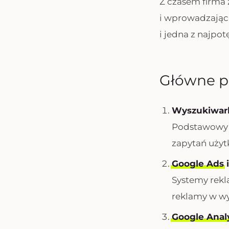
Z czasem firma 
i wprowadzając 
i jedna z najpo
Główne pr
Wyszukiwar
Podstawowy i
zapytań użyt
Google Ads
Systemy rekl
reklamy w wy
Google Analy