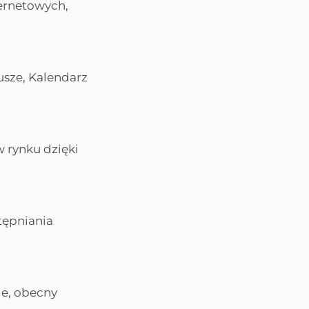
ternetowych,
usze, Kalendarz
 rynku dzięki
tępniania
le, obecny