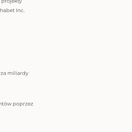
 projekty
habet Inc.
za miliardy
entów poprzez