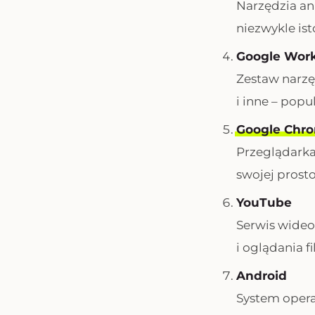
Narzędzia ana
niezwykle is
Google Work
Zestaw narzę
i inne – popu
Google Chr
Przeglądarka
swojej prosto
YouTube
Serwis wideo
i oglądania f
Android
System opera