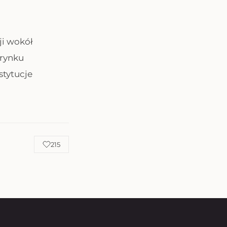
ji wokół
 rynku
stytucje
215