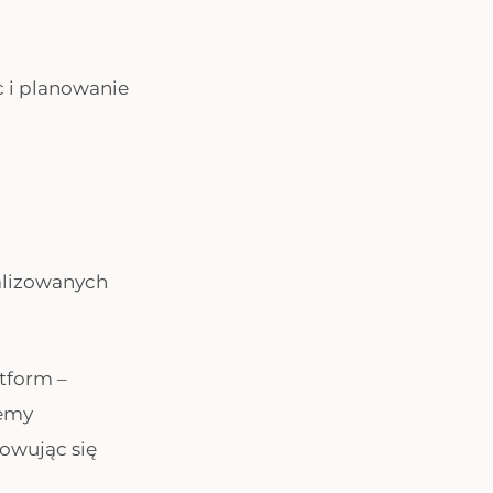
c i planowanie
nalizowanych
tform –
temy
sowując się