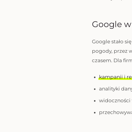
Google w 
Google stało s
pogody, przez w
czasem. Dla fir
kampanii i r
analityki dan
widoczności 
przechowywan