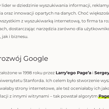
y lider w dziedzinie wyszukiwania informacji, reklamy
 oraz innowacji opartych na danych. Choć większość
szystkim z wyszukiwarką internetową, to firma ta roz
ach, dostarczając narzędzia zarówno dla użytkowni
jak i biznesu.
i rozwój Google
założone w 1998 roku przez
Larry’ego Page’a
i
Sergey
wersytetu Stanforda. Ich celem było stworzenie wysz
wałaby strony internetowe, ale też oceniałaby ich jak
lacji z innymi witrynami – tak powstał algorytm
Pag