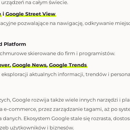
 urządzeń na całym świecie.
e
i
Google Street View
izacyjne pozwalające na nawigację, odkrywanie miejs
d Platform
chmurowe skierowane do firm i programistów.
over
,
Google News
,
Google Trends
 eksploracji aktualnych informacji, trendów i perso
ch, Google rozwija także wiele innych narzędzi i pla
a e-commerce, przez zarządzanie tagami, aż po sys
 danych. Ekosystem Google stale się rozrasta, dosto
zeb użytkowników i biznesów.