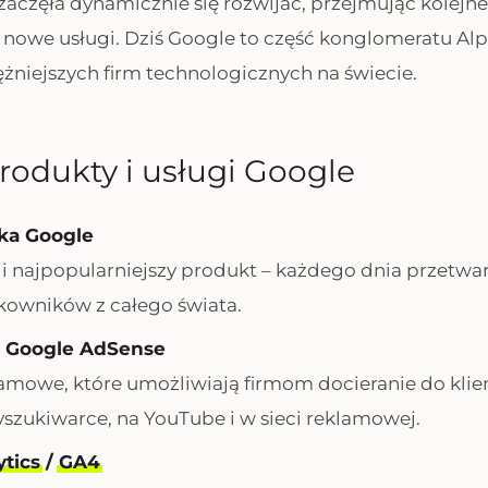
zaczęła dynamicznie się rozwijać, przejmując kolejne
nowe usługi. Dziś Google to część konglomeratu Alp
tężniejszych firm technologicznych na świecie.
odukty i usługi Google
ka Google
 najpopularniejszy produkt – każdego dnia przetwar
kowników z całego świata.
i Google AdSense
amowe, które umożliwiają firmom docieranie do kli
szukiwarce, na YouTube i w sieci reklamowej.
tics
/
GA4