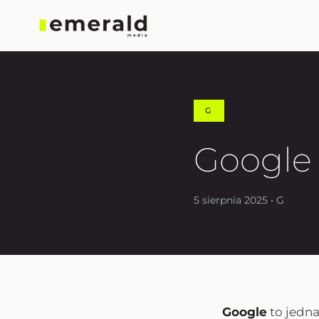
G
Google
5 sierpnia 2025 • G
Google
to jedna