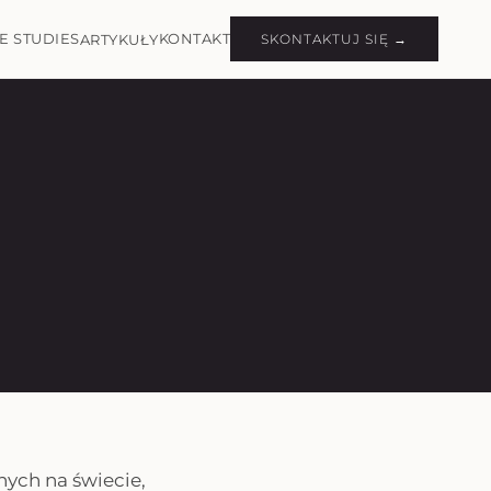
E STUDIES
KONTAKT
ARTYKUŁY
SKONTAKTUJ SIĘ →
ych na świecie,