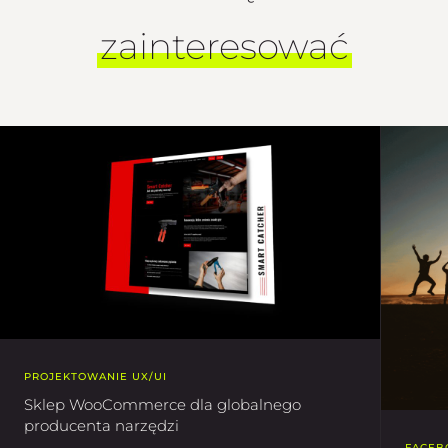
zainteresować
PROJEKTOWANIE UX/UI
Sklep WooCommerce dla globalnego
producenta narzędzi
FACEB