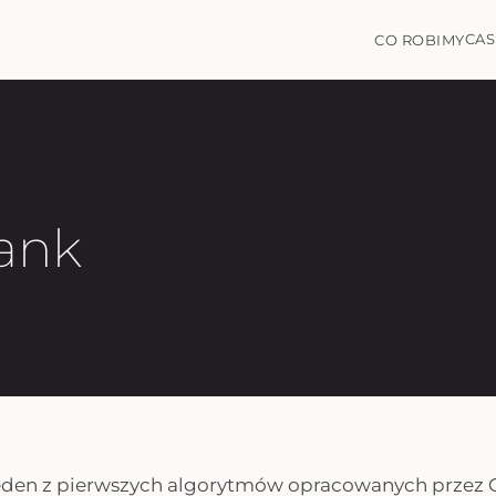
CAS
CO ROBIMY
ank
eden z pierwszych algorytmów opracowanych przez G