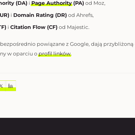
ority (DA)
i
Page Authority
(PA)
od Moz,
UR)
i
Domain Rating (DR)
od Ahrefs,
TF)
i
Citation Flow (CF)
od Majestic.
 bezpośrednio powiązane z Google, dają przybliżon
rony w oparciu o
profil linków
.