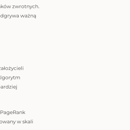
inków zwrotnych.
l odgrywa ważną
ałożycieli
Algorytm
bardziej
zy PageRank
owany w skali