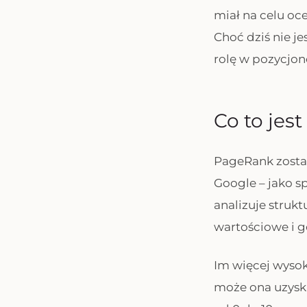
miał na celu oc
Choć dziś nie j
rolę w pozycjon
Co to jes
PageRank został
Google – jako s
analizuje strukt
wartościowe i g
Im więcej wysok
może ona uzyska