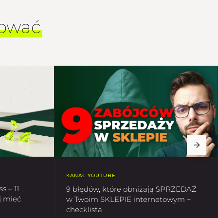
sować
KANAŁ YOUTUBE
s – 11
9 błędów, które obniżają SPRZEDAŻ
j mieć
w Twoim SKLEPIE internetowym +
checklista