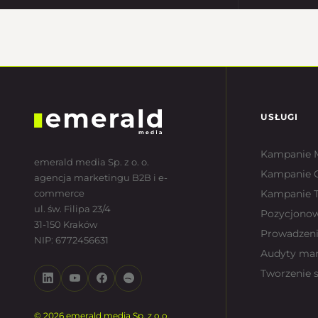
USŁUGI
Kampanie 
emerald media Sp. z o. o.
Kampanie 
agencja marketingu B2B i e-
commerce
Kampanie T
ul. św. Filipa 23/4
Pozycjono
31-150 Kraków
Prowadzeni
NIP: 6772456631
Audyty ma
Tworzenie 
© 2026 emerald media Sp. z o.o.