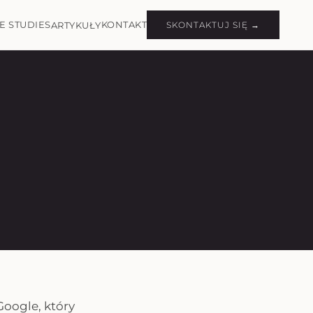
E STUDIES
KONTAKT
ARTYKUŁY
SKONTAKTUJ SIĘ →
oogle, który