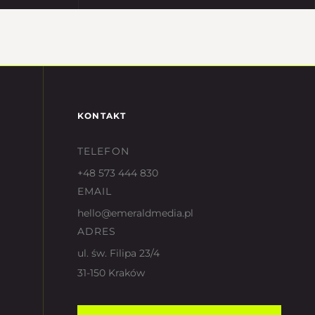
KONTAKT
TELEFON
+48 573 444 830
EMAIL
hello@emeraldmedia.pl
ADRES
ul. św. Filipa 23/4
31-150 Kraków