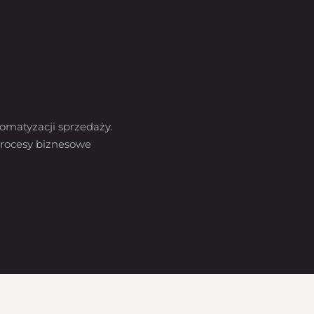
omatyzacji sprzedaży.
rocesy biznesowe