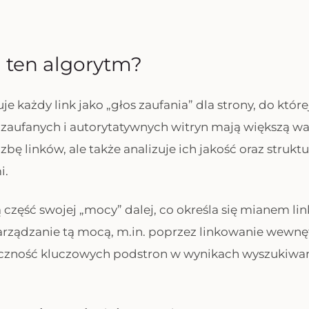
a ten algorytm?
e każdy link jako „głos zaufania” dla strony, do któr
j zaufanych i autorytatywnych witryn mają większą w
liczbę linków, ale także analizuje ich jakość oraz struk
i.
 część swojej „mocy” dalej, co określa się mianem link
rządzanie tą mocą, m.in. poprzez linkowanie wewnę
czność kluczowych podstron w wynikach wyszukiwan