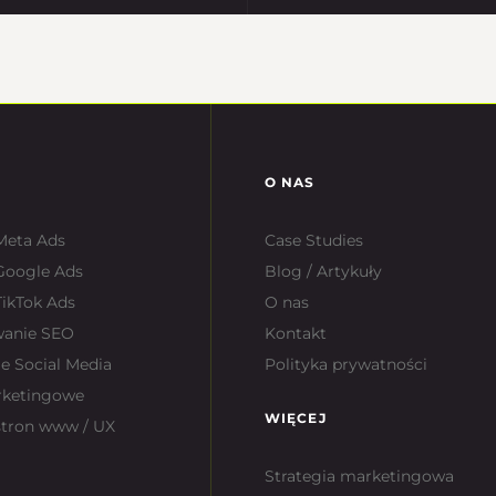
O NAS
Meta Ads
Case Studies
Google Ads
Blog / Artykuły
ikTok Ads
O nas
wanie SEO
Kontakt
e Social Media
Polityka prywatności
rketingowe
WIĘCEJ
stron www / UX
Strategia marketingowa