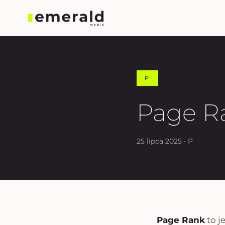
P
Page R
25 lipca 2025 • P
Page Rank
to j