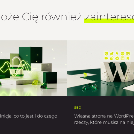
oże Cię również
zaintere
SEO
nicja, co to jest i do czego
Własna strona na WordPres
rzeczy, które musisz na nie