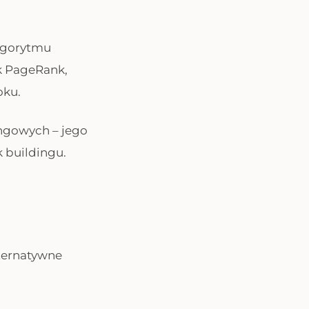
algorytmu
ek PageRank,
oku.
ingowych – jego
k buildingu.
ternatywne