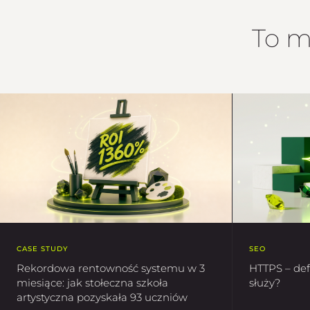
To m
SEO
CASE STUDY
HTTPS – defi
Rekordowa rentowność systemu w 3
służy?
miesiące: jak stołeczna szkoła
artystyczna pozyskała 93 uczniów