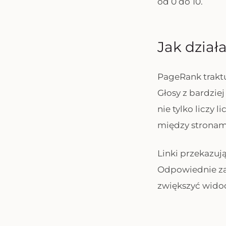
od 0 do 10.
Jak dział
PageRank traktuj
Głosy z bardzie
nie tylko liczy 
między stronam
Linki przekazują
Odpowiednie za
zwiększyć wido