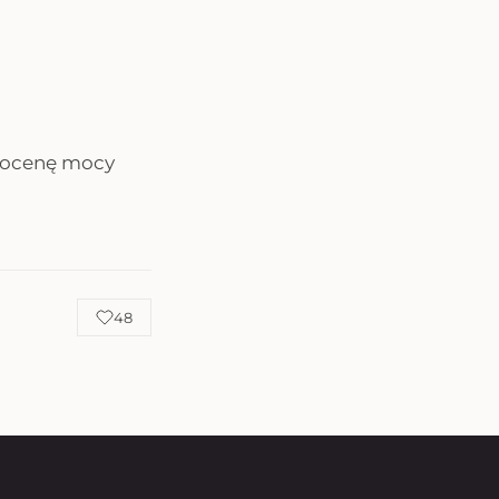
ą ocenę mocy
48