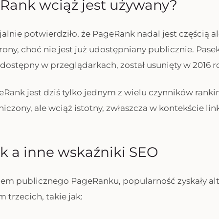
 Rank wciąż jest używany?
cjalnie potwierdziło, że PageRank nadal jest częścią 
rony, choć nie jest już udostępniany publicznie. Pas
ł dostępny w przeglądarkach, został usunięty w 2016 r
Rank jest dziś tylko jednym z wielu czynników rank
iczony, ale wciąż istotny, zwłaszcza w kontekście lin
k a inne wskaźniki SEO
iem publicznego PageRanku, popularność zyskały al
m trzecich, takie jak: