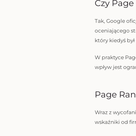
Czy Page
Tak, Google ofi
oceniającego st
który kiedyś by
W praktyce Page
wpływ jest ogran
Page Ran
Wraz z wycofan
wskaźniki od fir