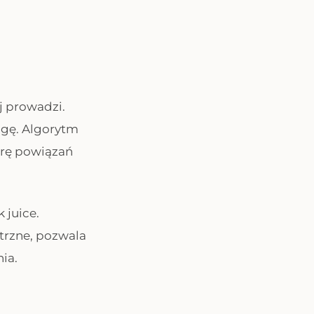
ej prowadzi.
agę. Algorytm
turę powiązań
 juice.
trzne, pozwala
ia.