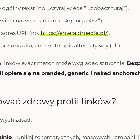
 ogólny tekst (np. „czytaj więcej”, „zobacz tutaj”).
wiera nazwę marki (np. „Agencja XYZ”).
 adres URL (np.
https://emeraldmedia.pl/
).
ink z obrazka; anchor to opis alternatywny (alt).
a linków exact match może wyglądać sztucznie.
Bezp
fil opiera się na branded, generic i naked anchorac
wać zdrowy profil linków?
owych zasad:
alnie
– unikaj schematycznych, masowych kampanii l