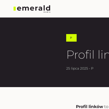
P
Profil l
25 lipca 2025 • P
Profil linków
to