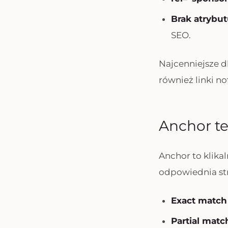
Brak atrybu
SEO.
Najcenniejsze dl
również linki no
Anchor te
Anchor to klikal
odpowiednia st
Exact match
Partial matc