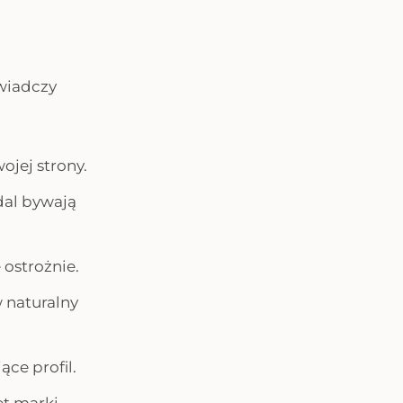
świadczy
ojej strony.
dal bywają
ostrożnie.
 naturalny
ące profil.