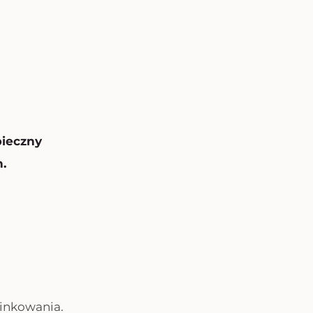
ieczny
h.
inkowania.