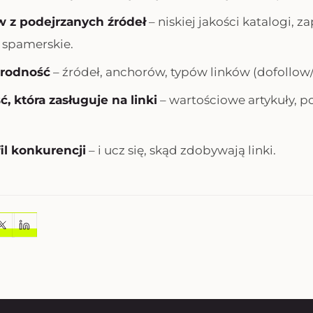
w z podejrzanych źródeł
– niskiej jakości katalogi, z
y spamerskie.
orodność
– źródeł, anchorów, typów linków (dofollow/
ć, która zasługuje na linki
– wartościowe artykuły, po
fil konkurencji
– i ucz się, skąd zdobywają linki.