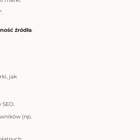
t marki.
”.
dność źródła
.
ki, jak
y SEO.
owników (np.
płatnych.