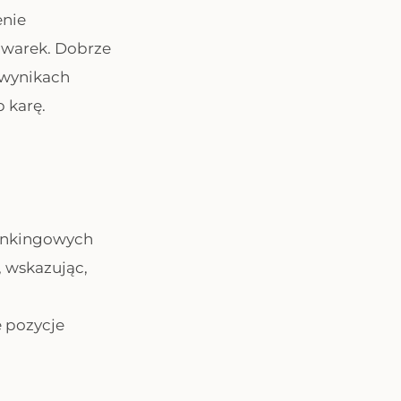
enie
iwarek. Dobrze
 wynikach
b karę.
rankingowych
, wskazując,
e pozycje