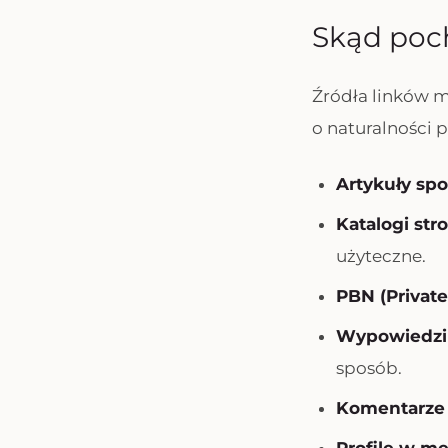
Skąd poch
Źródła linków m
o naturalności p
Artykuły sp
Katalogi stro
użyteczne.
PBN (Privat
Wypowiedzi 
sposób.
Komentarze 