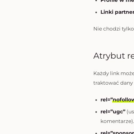
Profile w m
Linki partner
Nie chodzi tylko
Atrybut re
Każdy link moż
traktować dany
rel=”
nofollo
rel=”ugc”
(us
komentarze)
rel=”sponso