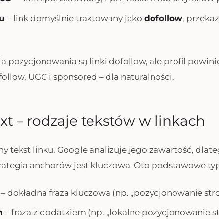
tu
– link domyślnie traktowany jako
dofollow
, przeka
a pozycjonowania są linki dofollow, ale profil powin
follow, UGC i sponsored – dla naturalności.
xt – rodzaje tekstów w linkach
ny tekst linku. Google analizuje jego zawartość, dlat
rategia anchorów jest kluczowa. Oto podstawowe typ
– dokładna fraza kluczowa (np. „pozycjonowanie stro
h
– fraza z dodatkiem (np. „lokalne pozycjonowanie s