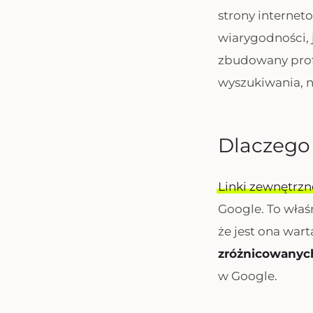
strony internet
wiarygodności, 
zbudowany prof
wyszukiwania, na
Dlaczego 
Linki zewnętrz
Google. To właśn
że jest ona war
zróżnicowanych
w Google.