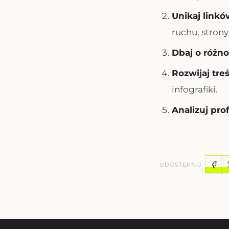
Unikaj linkó
ruchu, stron
Dbaj o różn
Rozwijaj treś
infografiki.
Analizuj pro
UDOSTĘPNIJ