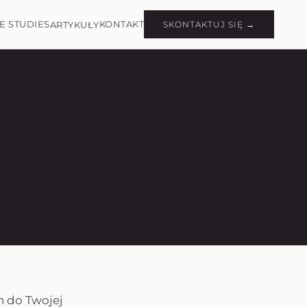
E STUDIES
KONTAKT
ARTYKUŁY
SKONTAKTUJ SIĘ →
h do Twojej