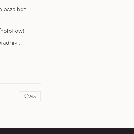
aplecza bez
nofollow).
radniki,
245