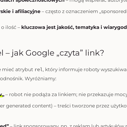
ediach społecznościowych
– mogą wspierać autoryte
skie i afiliacyjne
– często z oznaczeniem „sponsored
 o ilość –
kluczowa jest jakość, tematyka i wiarygo
l – jak Google „czyta” link?
e mieć atrybut
rel
, który informuje roboty wyszukiwar
 odnośnik. Wyróżniamy:
w
„
– robot nie podąża za linkiem; nie przekazuje moc
er generated content) – treści tworzone przez użytk
.
red”
– link sponsorowany, np. z reklam lub artykułów 