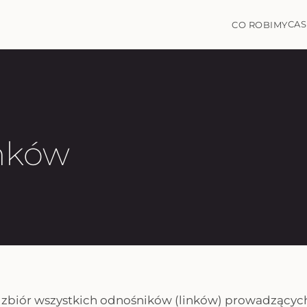
CAS
CO ROBIMY
inków
 zbiór wszystkich odnośników (linków) prowadzącyc