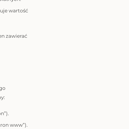
zuje wartość
ien zawierać
ego
y:
n”).
tron www”).