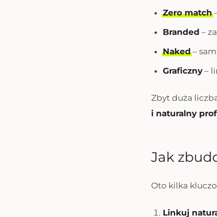
Zero match
–
Branded
– za
Naked
– sam
Graficzny
– l
Zbyt duża liczb
i naturalny pro
Jak zbudo
Oto kilka klucz
Linkuj natur