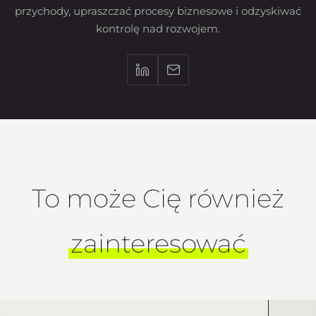
przychody, upraszczać procesy biznesowe i odzyskiwać
kontrolę nad rozwojem.
To może Cię również
zainteresować