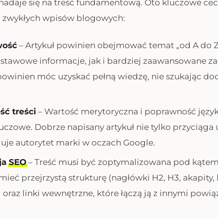
 nadaje się na treść fundamentową. Oto kluczowe cec
od zwykłych wpisów blogowych:
wość
– Artykuł powinien obejmować temat „od A do Z
tawowe informacje, jak i bardziej zaawansowane za
owinien móc uzyskać pełną wiedzę, nie szukając d
ć treści
– Wartość merytoryczna i poprawność języ
luczowe. Dobrze napisany artykuł nie tylko przyciąga
duje autorytet marki w oczach Google.
ja
SEO
– Treść musi być zoptymalizowana pod kątem
ieć przejrzystą strukturę (nagłówki H2, H3, akapity, l
oraz linki wewnętrzne, które łączą ją z innymi powi