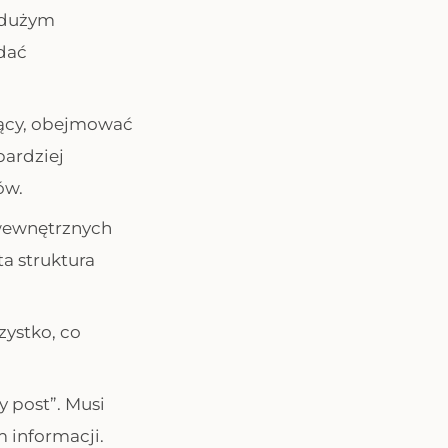
i dużym
dać
jący, obejmować
bardziej
ów.
 wewnętrznych
a struktura
szystko, co
y post”. Musi
 informacji.