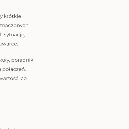
y krótkie
wyznaczonych
i sytuację,
kiwarce.
ykuły, poradniki
 połączeń.
 wartość, co