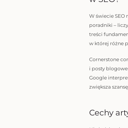
W świecie SEO n
poradniki – liczy
treści fundamen
w której różne 
Cornerstone con
i posty blogow
Google interpret
zwiększa szansę
Cechy art