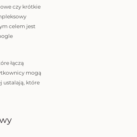
gowe czy krótkie
ompleksowy
ym celem jest
oogle
tóre łączą
użytkownicy mogą
ustalają, które
owy