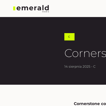
C
Corners
14 sierpnia 2025 • C
Cornerstone c