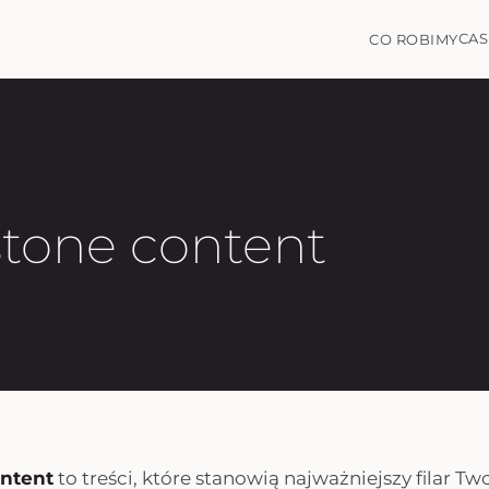
CAS
CO ROBIMY
tone content
ontent
to treści, które stanowią najważniejszy filar Two