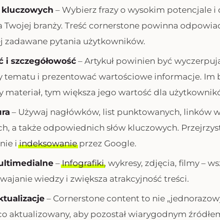
w kluczowych
– Wybierz frazy o wysokim potencjale 
a Twojej branży. Treść cornerstone powinna odpowia
ej zadawane pytania użytkowników.
 i szczegółowość
– Artykuł powinien być wyczerpu
y tematu i prezentować wartościowe informacje. Im 
materiał, tym większa jego wartość dla użytkownik
ura
– Używaj nagłówków, list punktowanych, linków
ch, a także odpowiednich słów kluczowych. Przejrzyst
nie i
indeksowanie
przez Google.
ltimedialne
–
Infografiki
, wykresy, zdjęcia, filmy – w
wajanie wiedzy i zwiększa atrakcyjność treści.
tualizacje
– Cornerstone content to nie „jednorazow
co aktualizowany, aby pozostał wiarygodnym źródłem