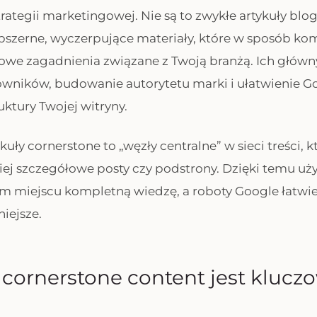
trategii marketingowej. Nie są to zwykłe artykuły blo
obszerne, wyczerpujące materiały, które w sposób k
owe zagadnienia związane z Twoją branżą. Ich główn
owników, budowanie autorytetu marki i ułatwienie G
uktury Twojej witryny.
kuły cornerstone to „węzły centralne” w sieci treści, k
iej szczegółowe posty czy podstrony. Dzięki temu 
m miejscu kompletną wiedzę, a roboty Google łatwiej 
niejsze.
cornerstone content jest klucz