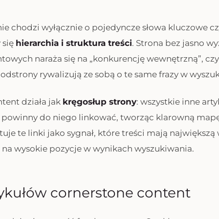
ie chodzi wyłącznie o pojedyncze słowa kluczowe cz
 się
hierarchia i struktura treści
. Strona bez jasno 
towych naraża się na „konkurencję wewnętrzną”, czyl
podstrony rywalizują ze sobą o te same frazy w wyszu
tent działa jak
kręgosłup strony
: wszystkie inne art
e powinny do niego linkować, tworząc klarowną mapę
uje te linki jako sygnał, które treści mają największą
 na wysokie pozycje w wynikach wyszukiwania.
ykułów cornerstone content