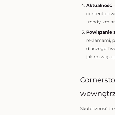
Aktualność
–
content powi
trendy, zmia
Powiązanie 
reklamami, p
dlaczego Two
jak rozwiązu
Cornersto
wewnętr
Skuteczność tr