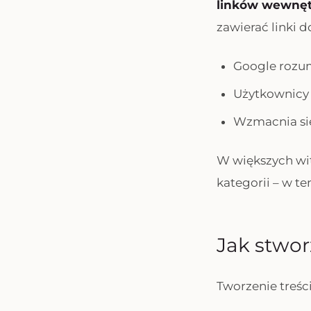
linków wewnęt
zawierać linki 
Google rozumi
Użytkownicy 
Wzmacnia się
W większych wi
kategorii – w te
Jak stwor
Tworzenie treśc