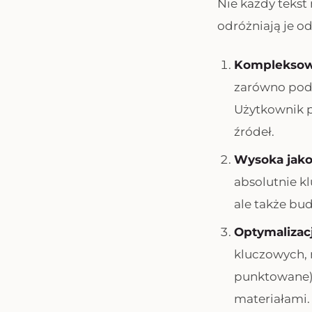
Nie każdy tekst
odróżniają je 
Komplekso
zarówno pods
Użytkownik p
źródeł.
Wysoka jakoś
absolutnie k
ale także bu
Optymalizac
kluczowych, m
punktowane) 
materiałami.