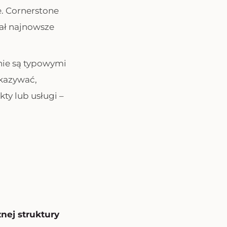
e. Cornerstone
lał najnowsze
nie są typowymi
skazywać,
ty lub usługi –
znej struktury