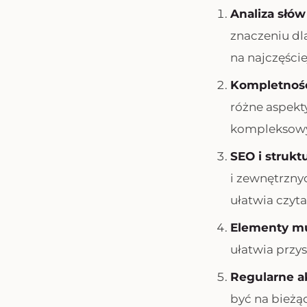
Analiza słó
znaczeniu dl
na najczęści
Kompletność
różne aspekt
kompleksowy 
SEO i strukt
i zewnętrzny
ułatwia czyta
Elementy mu
ułatwia przys
Regularne ak
być na bieżą