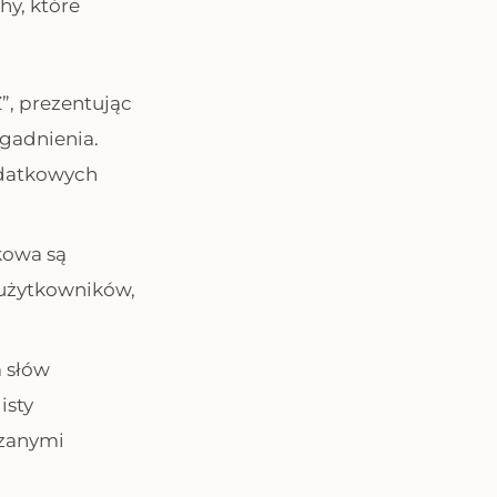
hy, które
”, prezentując
gadnienia.
odatkowych
kowa są
 użytkowników,
 słów
isty
ązanymi