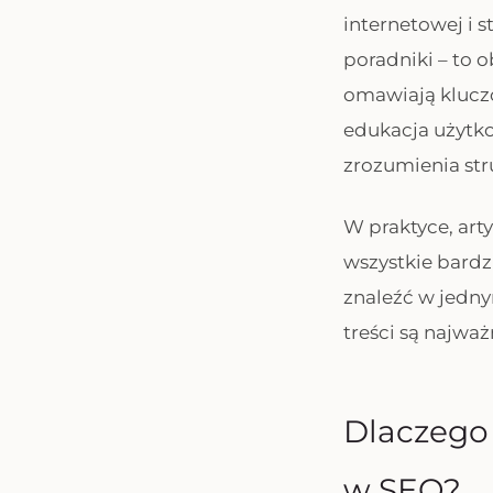
internetowej i s
poradniki – to 
omawiają klucz
edukacja użytk
zrozumienia str
W praktyce, arty
wszystkie bardz
znaleźć w jedny
treści są najważ
Dlaczego 
w SEO?