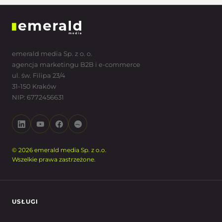
emerald media Sp. z o. o.
agencja marketingu B2B i e-commerce
ul. św. Filipa 23/4
31-150 Kraków
NIP: 6772456631
© 2026 emerald media Sp. z o.o.
Wszelkie prawa zastrzeżone.
USŁUGI