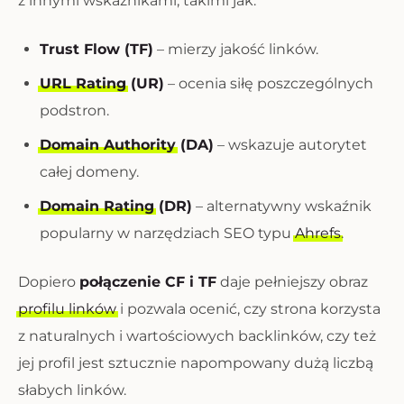
z innymi wskaźnikami, takimi jak:
Trust Flow (TF)
– mierzy jakość linków.
URL Rating
(UR)
– ocenia siłę poszczególnych
podstron.
Domain Authority
(DA)
– wskazuje autorytet
całej domeny.
Domain Rating
(DR)
– alternatywny wskaźnik
popularny w narzędziach SEO typu
Ahrefs
.
Dopiero
połączenie CF i TF
daje pełniejszy obraz
profilu linków
i pozwala ocenić, czy strona korzysta
z naturalnych i wartościowych backlinków, czy też
jej profil jest sztucznie napompowany dużą liczbą
słabych linków.