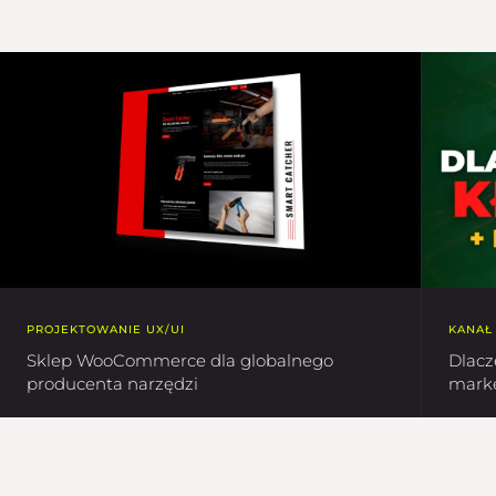
PROJEKTOWANIE UX/UI
KANAŁ
Sklep WooCommerce dla globalnego
Dlacz
producenta narzędzi
marke