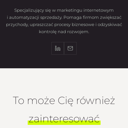
Specjalizujący się w marketingu internetowym
i automatyzacji sprzedaży. Pomaga firmom zwiększać
przychody, upraszczać procesy biznesowe i odzyskiwać
kontrolę nad rozwojem.
To może Cię również
zainteresować