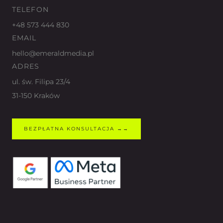
TELEFON
+48 573 444 830
EMAIL
hello@emeraldmedia.pl
ADRES
ul. św. Filipa 23/4
31-150 Kraków
BEZPŁATNA KONSULTACJA →