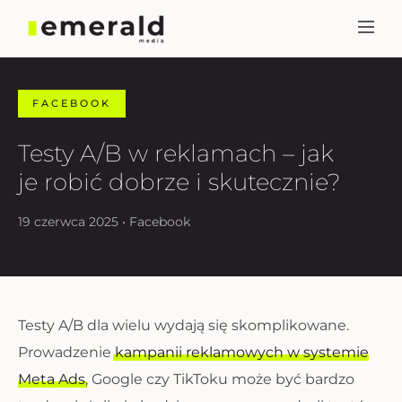
FACEBOOK
Testy A/B w reklamach – jak
je robić dobrze i skutecznie?
19 czerwca 2025 • Facebook
Testy A/B dla wielu wydają się skomplikowane.
Prowadzenie
kampanii reklamowych w systemie
Meta Ads
, Google czy TikToku może być bardzo