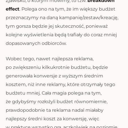
Zjawisko, o którym mówimy, to tzw.
breakdown
effect
. Polega ono na tym, że im większy budżet
przeznaczymy na daną kampanię/zestaw/kreację,
tym gorsza będzie jej skuteczność, ponieważ
kolejne wyświetlenia będą trafiały do coraz mniej
dopasowanych odbiorców.
Wobec tego, nawet najlepsza reklama,
po zwiększeniu kilkukrotnie budżetu, będzie
generowała konwersje z wyższym średnim
kosztem, niż inne reklamy, które otrzymały tego
budżetu mniej. Cała magia polega na tym,
że gdybyśmy rozłożyli budżet równomiernie,
prawdopodobnie ta reklama nadal miałaby
najlepszy średni koszt za konwersję, więc
w praktyce wszystko gra, aczkolwiek na poziomie