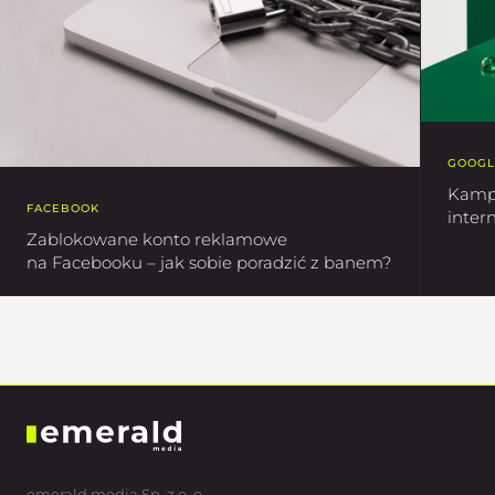
GOOGL
Kampa
FACEBOOK
inter
Zablokowane konto reklamowe
na Facebooku – jak sobie poradzić z banem?
emerald media Sp. z o. o.