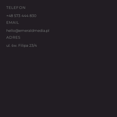
TELEFON
+48 573 444 830
EMAIL
hello@emeraldmedia.pl
ADRES
ul. św. Filipa 23/4
31-150 Kraków
BEZPŁATNA KONSULTACJA →