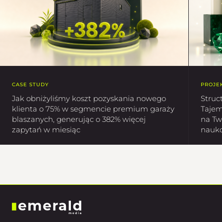
CASE STUDY
PROJE
Jak obniżyliśmy koszt pozyskania nowego
Struc
klienta o 75% w segmencie premium garaży
Tajem
blaszanych, generując o 382% więcej
na Tw
zapytań w miesiąc
nauk