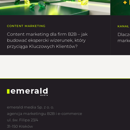
CONTENT MARKETING
KANAŁ
Content marketing dla firm B2B – jak
Dlacz
budować ekspercki wizerunek, który
marke
przyciąga Kluczowych Klientów?
emerald media Sp. z o. o.
agencja marketingu B2B i e-commerce
ul. św. Filipa 23/4
31-150 Kraków