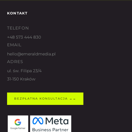
KONTAKT
TELEFON
+48 573 444 830
EMAIL
hello@emeraldmedia.pl
ADRES
ul. św. Filipa 23/4
31-150 Kraków
BEZPŁATNA KONSULTACJA →