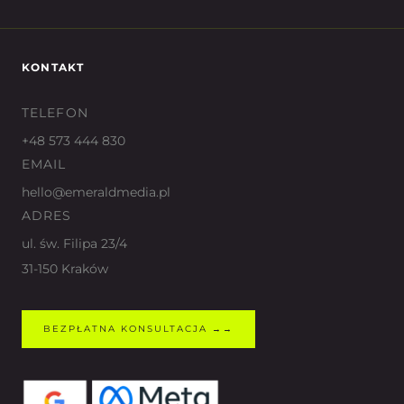
KONTAKT
TELEFON
+48 573 444 830
EMAIL
hello@emeraldmedia.pl
ADRES
ul. św. Filipa 23/4
31-150 Kraków
BEZPŁATNA KONSULTACJA →