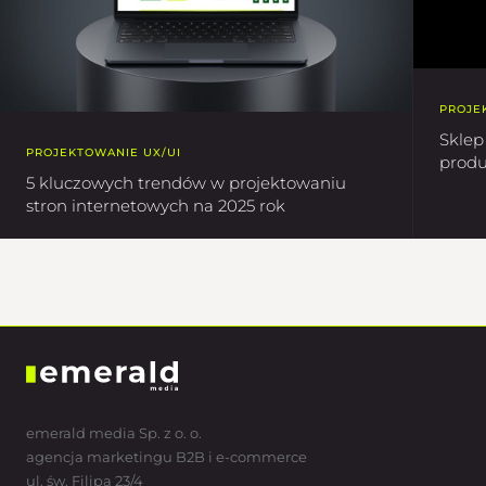
PROJE
Skle
PROJEKTOWANIE UX/UI
produ
5 kluczowych trendów w projektowaniu
stron internetowych na 2025 rok
emerald media Sp. z o. o.
agencja marketingu B2B i e-commerce
ul. św. Filipa 23/4