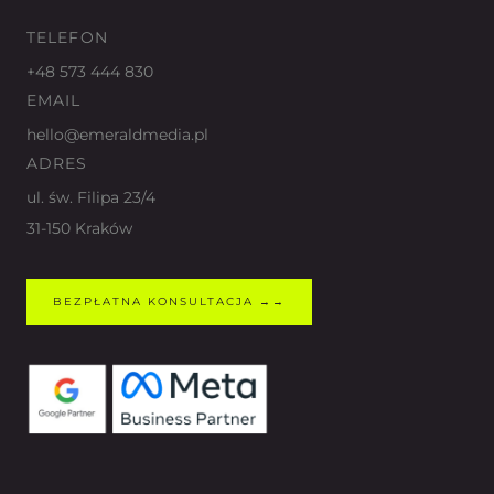
TELEFON
+48 573 444 830
EMAIL
hello@emeraldmedia.pl
ADRES
ul. św. Filipa 23/4
31-150 Kraków
BEZPŁATNA KONSULTACJA →