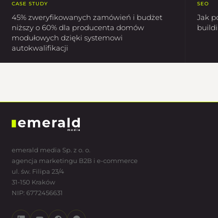
SEO
CASE STUDY
Jak p
45% zweryfikowanych zamówień i budżet
build
niższy o 60% dla producenta domów
modułowych dzięki systemowi
autokwalifikacji
emerald media Sp. z o. o.
agencja marketingu B2B i e-commerce
ul. św. Filipa 23/4
31-150 Kraków
NIP: 6772456631