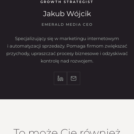
GROWTH STRATEGIST
Jakub Wójcik
EMERALD MEDIA CEO
Specjalizujący się w marketingu internetowym
i automatyzacji sprzedaży. Pomaga firmom zwiększać
przychody, upraszczać procesy biznesowe i odzyskiwać
kontrolę nad rozwojem.
To może Cię również