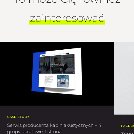
zainteresować
CASE STUDY
Serwis producenta kabin akustycznych – 4
FACEB
grupy docelowe, 1 strona