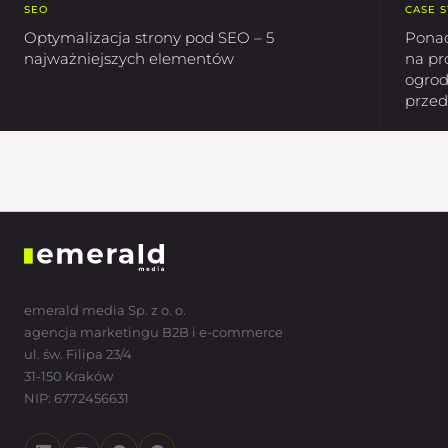
SEO
CASE 
Optymalizacja strony pod SEO – 5
Ponad
najważniejszych elementów
na pr
ogrod
przed
emerald media Sp. z o. o.
agencja marketingu B2B i e-commerce
ul. św. Filipa 23/4
31-150 Kraków
NIP: 6772456631