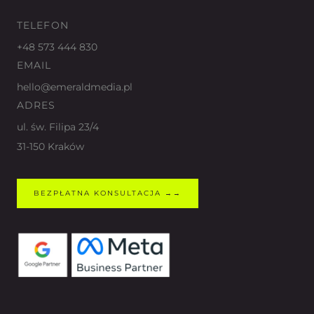
TELEFON
+48 573 444 830
EMAIL
hello@emeraldmedia.pl
ADRES
ul. św. Filipa 23/4
31-150 Kraków
BEZPŁATNA KONSULTACJA →