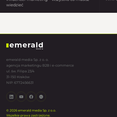
wiedzieć
emerald media Sp. z o. o.
agencja marketingu B2B i e-commerce
ul. św. Filipa 23/4
31-150 Kraków
NIP: 6772456631
© 2026 emerald media Sp. z o.o.
Wszelkie prawa zastrzeżone.