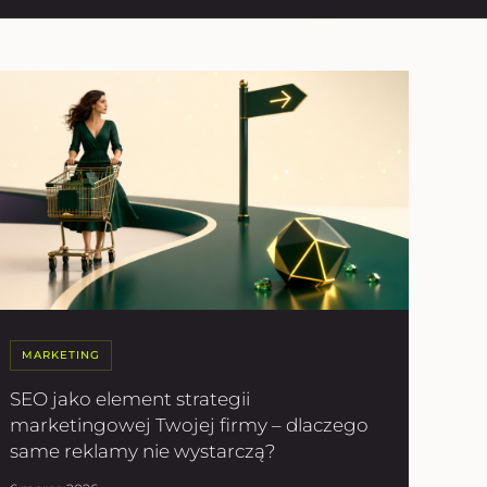
MARKETING
SEO jako element strategii
marketingowej Twojej firmy – dlaczego
same reklamy nie wystarczą?