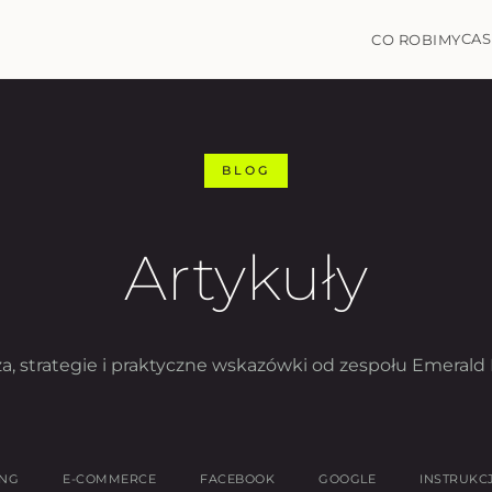
CAS
CO ROBIMY
BLOG
Artykuły
a, strategie i praktyczne wskazówki od zespołu Emerald 
ING
E-COMMERCE
FACEBOOK
GOOGLE
INSTRUKC