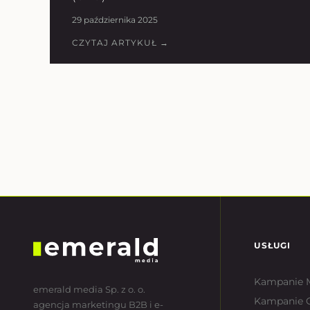
29 października 2025
CZYTAJ ARTYKUŁ →
USŁUGI
Kampanie 
emerald media Sp. z o. o.
Kampanie 
agencja marketingu B2B i e-