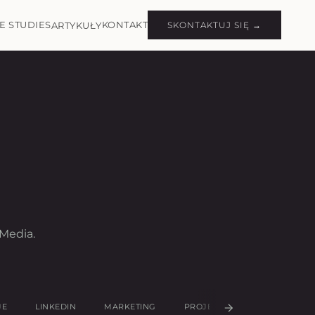
E STUDIES
KONTAKT
ARTYKUŁY
SKONTAKTUJ SIĘ →
Media.
JE
LINKEDIN
MARKETING
PROJEKTOWANIE UX/UI