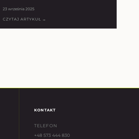
23 września 2025
CZYTAJ ARTYKUŁ →
KONTAKT
TELEFON
+48 573 444 830