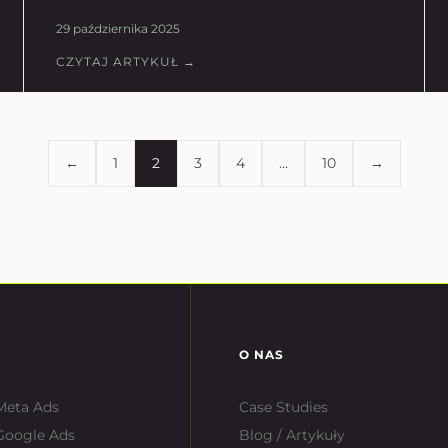
29 października 2025
CZYTAJ ARTYKUŁ →
←
1
2
3
4
…
10
→
O NAS
Meta Ads
Case Studies
Google Ads
Blog / Artykuły