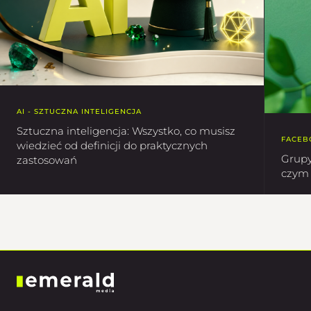
AI - SZTUCZNA INTELIGENCJA
Sztuczna inteligencja: Wszystko, co musisz
FACEB
wiedzieć od definicji do praktycznych
Grupy
zastosowań
czym 