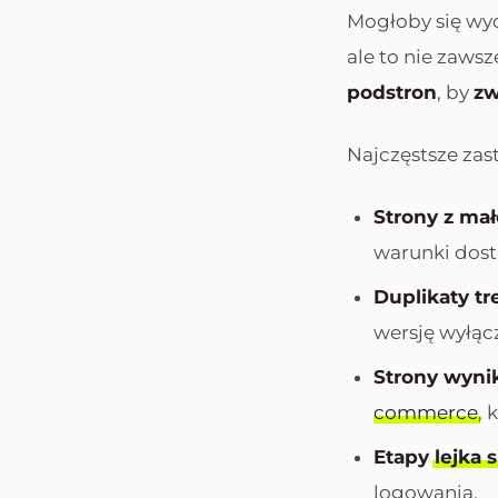
Mogłoby się wyd
ale to nie zaws
podstron
, by
zw
Najczęstsze zas
Strony z mał
warunki dost
Duplikaty tr
wersję wyłąc
Strony wyn
commerce
, 
Etapy
lejka
logowania.