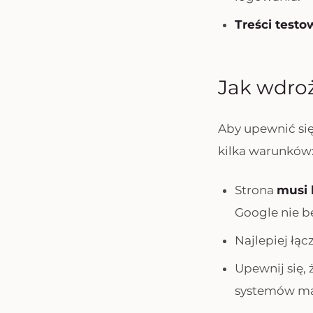
Treści testo
Jak wdro
Aby upewnić się
kilka warunków
Strona
musi 
Google nie b
Najlepiej łąc
Upewnij się,
systemów ma 