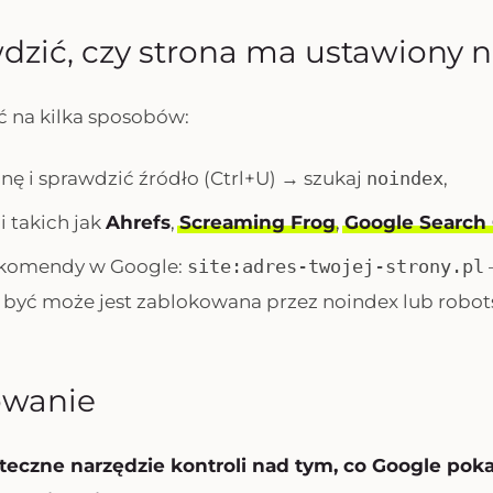
dzić, czy strona ma ustawiony 
ć na kilka sposobów:
nę i sprawdzić źródło (Ctrl+U) → szukaj
noindex
,
i takich jak
Ahrefs
,
Screaming Frog
,
Google Search
z komendy w Google:
site:adres-twojej-strony.pl
–
– być może jest zablokowana przez noindex lub robots
wanie
teczne narzędzie kontroli nad tym, co Google pok