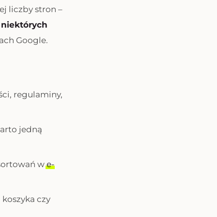
 liczby stron –
niektórych
ach Google.
ści, regulaminy,
warto jedną
y sortowań w
e-
, koszyka czy