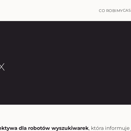
CAS
CO ROBIMY
x
ektywa dla robotów wyszukiwarek
, która informuje 