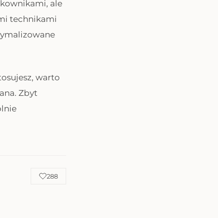
tkownikami, ale
mi technikami
optymalizowane
tosujesz, warto
ana. Zbyt
lnie
288