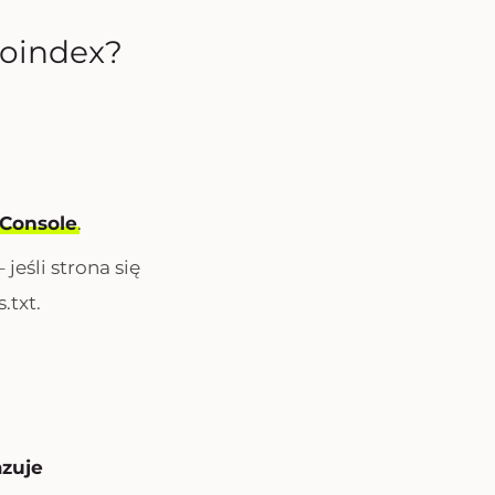
noindex?
 Console
.
 jeśli strona się
.txt.
azuje