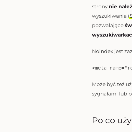
strony
nie nale
wyszukiwania (
pozwalające
św
wyszukiwarka
Noindex jest za
<meta name="r
Może być też u
sygnałami lub 
Po co uż