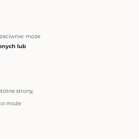
rzeciwnie: może
bnych lub
totne strony,
 co może