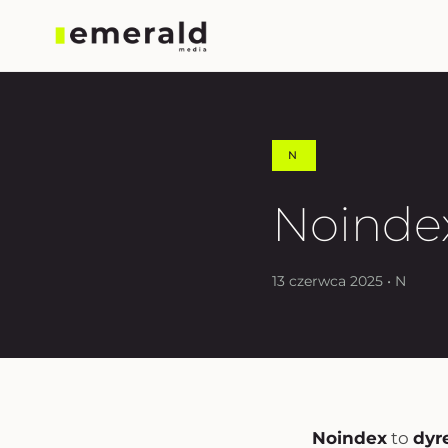
N
Noinde
13 czerwca 2025 • N
Noindex
to
dyr