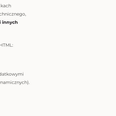
nikach
echnicznego,
i innych
HTML:
dodatkowymi
ynamicznych).