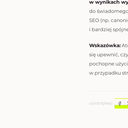
w wynikach wy
do świadomego 
SEO (np. canoni
i bardziej spójn
Wskazówka:
Atr
się upewnić, cz
pochopne użyc
w przypadku str
UDOSTĘPNIJ