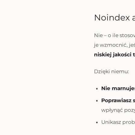
Noindex a
Nie – o ile sto
je wzmocnić, je
niskiej jakości 
Dzięki niemu:
Nie marnuje
Poprawiasz s
wpłynąć pozy
Unikasz pro