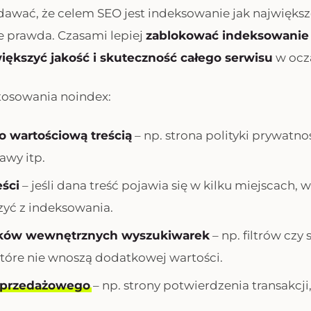
awać, że celem SEO jest indeksowanie jak największej
ze prawda. Czasami lepiej
zablokować indeksowanie 
iększyć jakość i skuteczność całego serwisu
w ocz
tosowania noindex:
o wartościową treścią
– np. strona polityki prywatno
awy itp.
eści
– jeśli dana treść pojawia się w kilku miejscach, 
zyć z indeksowania.
ików wewnętrznych wyszukiwarek
– np. filtrów cz
które nie wnoszą dodatkowej wartości.
 sprzedażowego
– np. strony potwierdzenia transakcji