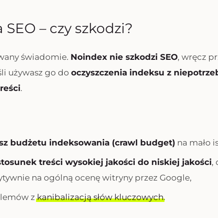
 SEO – czy szkodzi?
sowany świadomie.
Noindex nie szkodzi SEO
, wręcz p
śli używasz go do
oczyszczenia indeksu z niepotrze
treści
.
sz budżetu indeksowania (crawl budget)
na mało is
tosunek treści wysokiej jakości do niskiej jakości
,
tywnie na ogólną ocenę witryny przez Google,
blemów z
kanibalizacją słów kluczowych
.