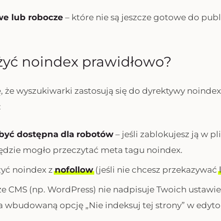
we lub robocze
– które nie są jeszcze gotowe do publi
żyć noindex prawidłowo?
, że wyszukiwarki zastosują się do dyrektywy noindex,
:
być dostępna dla robotów
– jeśli zablokujesz ją w p
ędzie mogło przeczytać meta tagu noindex.
zyć noindex z
nofollow
(jeśli nie chcesz przekazywać
 że CMS (np. WordPress) nie nadpisuje Twoich ustawie
wbudowaną opcję „Nie indeksuj tej strony” w edyto