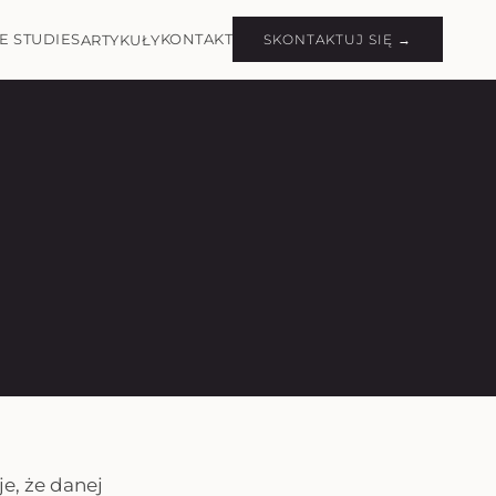
E STUDIES
KONTAKT
ARTYKUŁY
SKONTAKTUJ SIĘ →
je, że danej