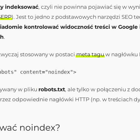
ży indeksować
, czyli nie powinna pojawiać się w wy
SERP
). Jest to jedno z podstawowych narzędzi SEO t
iadomie kontrolować widoczność treści w Google 
ch
.
zwyczaj stosowany w postaci
meta tagu
w nagłówku 
obots" content="noindex">
żywany w pliku
robots.txt
, ale tylko w połączeniu z 
przez odpowiednie nagłówki HTTP (np. w treściach d
ywać noindex?