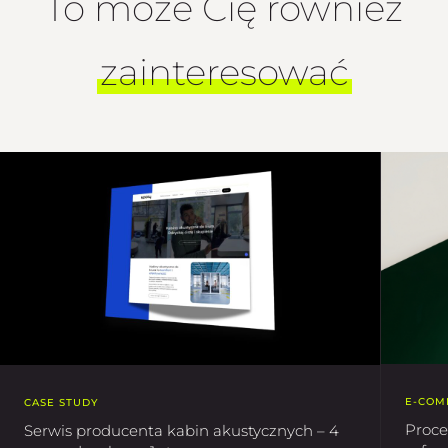
To może Cię również
zainteresować
E-COM
CASE STUDY
Proce
Serwis producenta kabin akustycznych – 4