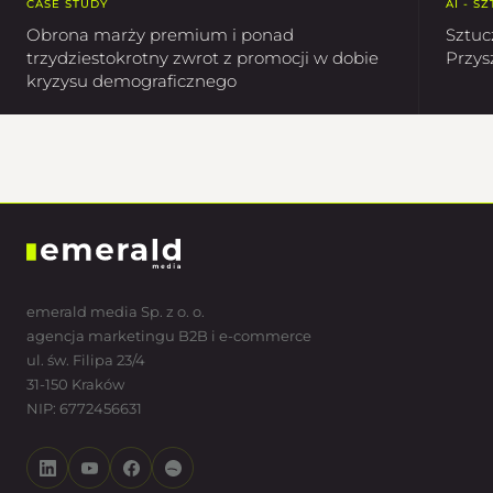
CASE STUDY
AI - S
Obrona marży premium i ponad
Sztuc
trzydziestokrotny zwrot z promocji w dobie
Przys
kryzysu demograficznego
emerald media Sp. z o. o.
agencja marketingu B2B i e-commerce
ul. św. Filipa 23/4
31-150 Kraków
NIP: 6772456631