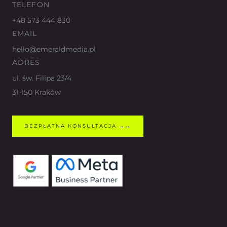
TELEFON
+48 573 444 830
EMAIL
hello@emeraldmedia.pl
ADRES
ul. św. Filipa 23/4
31-150 Kraków
BEZPŁATNA KONSULTACJA →