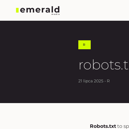
R
robots.t
21 lipca 2025 • R
Robots.txt
to s