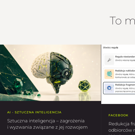
To m
AI - SZTUCZNA INTELIGENCJA
FACEBOOK
Sztuczna inteligencja – zagrożenia
Redukcja f
i wyzwania związane z jej rozwojem
odbiorców n