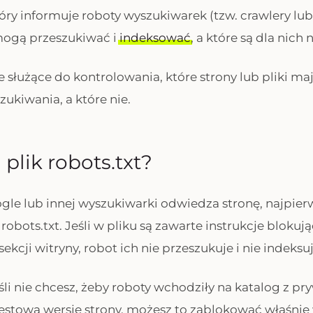
óry informuje roboty wyszukiwarek (tzw. crawlery lub 
mogą przeszukiwać i
indeksować
, a które są dla nich
ie służące do kontrolowania, które strony lub pliki m
ukiwania, a które nie.
 plik robots.txt?
gle lub innej wyszukiwarki odwiedza stronę, najpie
robots.txt. Jeśli w pliku są zawarte instrukcje blokuj
ekcji witryny, robot ich nie przeszukuje i nie indeksuj
śli nie chcesz, żeby roboty wchodziły na katalog z p
estową wersję strony, możesz to zablokować właśnie 