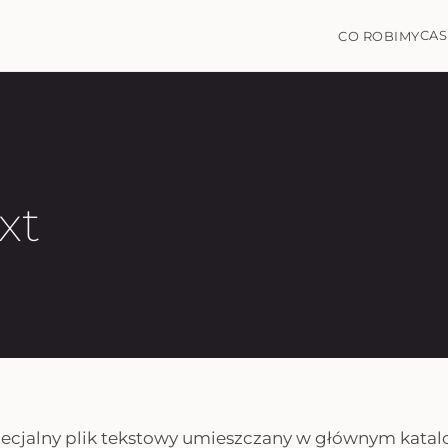
CAS
CO ROBIMY
xt
pecjalny plik tekstowy umieszczany w głównym katal