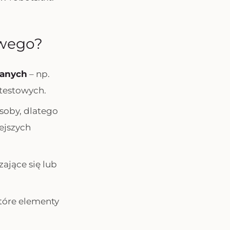
owego?
danych
– np.
 testowych.
asoby, dlatego
ejszych
ające się lub
tóre elementy