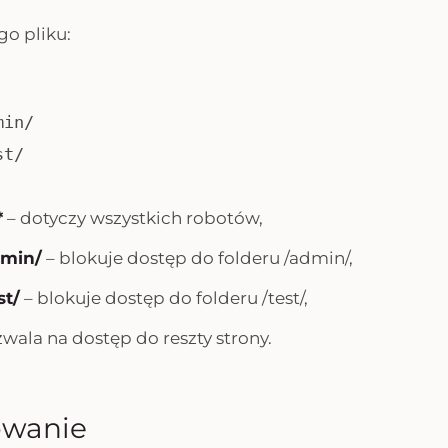
go pliku:
min/
st/
*
– dotyczy wszystkich robotów,
dmin/
– blokuje dostęp do folderu /admin/,
st/
– blokuje dostęp do folderu /test/,
wala na dostęp do reszty strony.
wanie