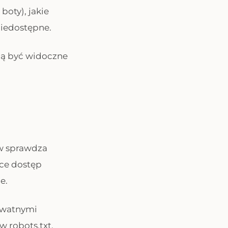
boty), jakie
 niedostępne.
ają być widoczne
rw sprawdza
ące dostęp
e.
rywatnymi
w robots.txt.