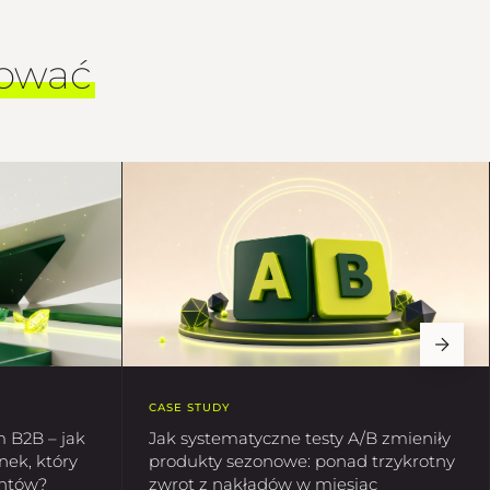
sować
CASE STUDY
m B2B – jak
Jak systematyczne testy A/B zmieniły
ek, który
produkty sezonowe: ponad trzykrotny
entów?
zwrot z nakładów w miesiąc