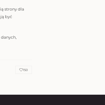
ą strony dla
ają być
 danych,
150