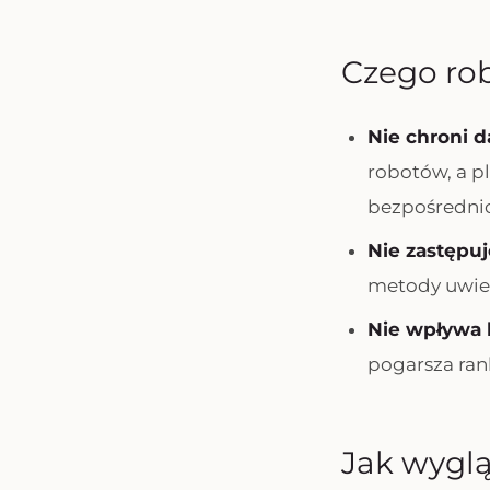
Czego rob
Nie chroni 
robotów, a p
bezpośrednio (
Nie zastępu
metody uwier
Nie wpływa 
pogarsza rank
Jak wyglą