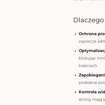
Dlaczego
Ochrona pr
zaplecza adm
Optymalizac
blokując mni
treściach.
Zapobieganie
podobne pods
Kontrola wi
strony mają 