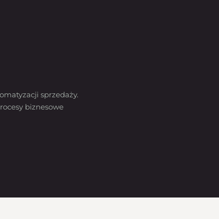
omatyzacji sprzedaży.
rocesy biznesowe