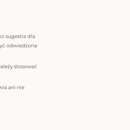
ko sugestia dla
 być odwiedzona
ależy stosować
wia ani nie