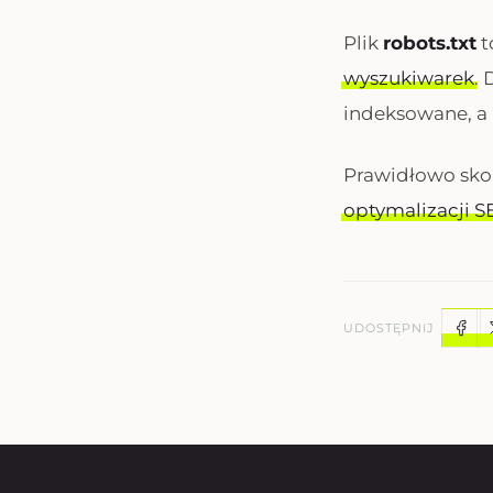
Plik
robots.txt
t
wyszukiwarek
. 
indeksowane, a 
Prawidłowo sko
optymalizacji S
UDOSTĘPNIJ