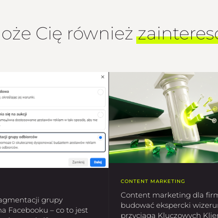
oże Cię również
zaintere
CONTENT MARKETING
Content marketing dla fir
ragmentacji grupy
budować ekspercki wizerun
a Facebooku – co to jest
przyciąga Kluczowych Kli