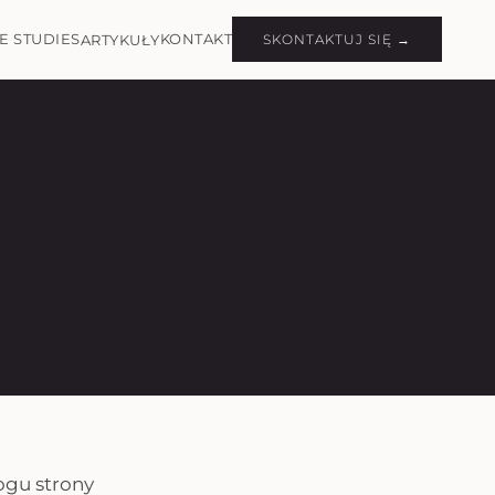
E STUDIES
KONTAKT
ARTYKUŁY
SKONTAKTUJ SIĘ →
ogu strony