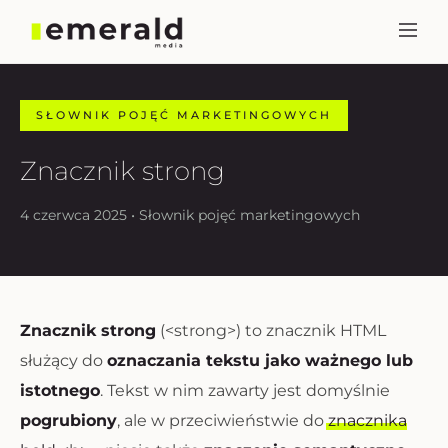
SŁOWNIK POJĘĆ MARKETINGOWYCH
Znacznik strong
4 czerwca 2025 • Słownik pojęć marketingowych
Znacznik strong
(<strong>) to znacznik HTML
służący do
oznaczania tekstu jako ważnego lub
istotnego
. Tekst w nim zawarty jest domyślnie
pogrubiony
, ale w przeciwieństwie do
znacznika