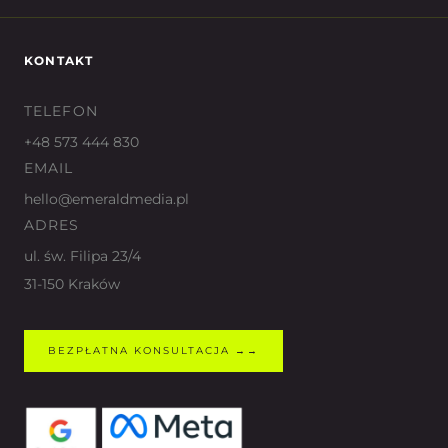
KONTAKT
TELEFON
+48 573 444 830
EMAIL
hello@emeraldmedia.pl
ADRES
ul. św. Filipa 23/4
31-150 Kraków
BEZPŁATNA KONSULTACJA →