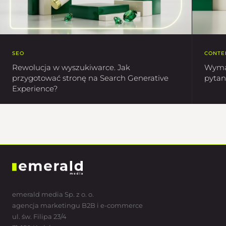
SEO
CONTE
Rewolucja w wyszukiwarce. Jak
Wyma
przygotować stronę na Search Generative
pytan
Experience?
emerald media Sp. z o. o.
agencja marketingu B2B i e-commerce
ul. św. Filipa 23/4