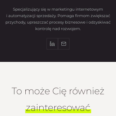
Specjalizujący się w marketingu internetowym
i automatyzacji sprzedaży. Pomaga firmom zwiększać
przychody, upraszczać procesy biznesowe i odzyskiwać
kontrolę nad rozwojem.
To może Cię również
zainteresować