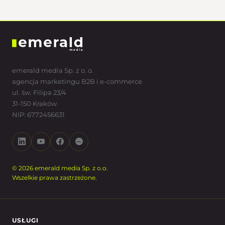
emerald media Sp. z o. o.
agencja marketingu B2B i e-commerce
ul. św. Filipa 23/4
31-150 Kraków
NIP: 6772456631
© 2026 emerald media Sp. z o.o.
Wszelkie prawa zastrzeżone.
USŁUGI