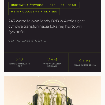
HURTOWNIA ŻYWNOŚCI
B2B HURT + DETAL
META + GOOGLE + TIKTOK + SEO
243 wartościowe leady B2B w 4 miesiące:
cyfrowa transformacja lokalnej hurtowni
żywności
CZYTAJ CASE STUDY →
243
2.8M
4 msc
NOWE KONTAKTY
WYSWIETLENIA
CZAS WDROZENIA
B2B
REKLAM