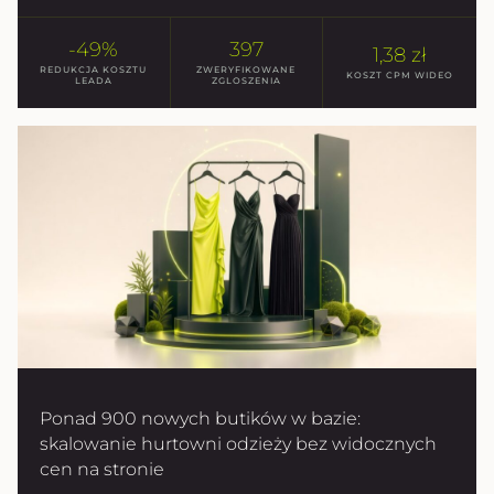
-49%
397
1,38 zł
REDUKCJA KOSZTU
ZWERYFIKOWANE
KOSZT CPM WIDEO
LEADA
ZGLOSZENIA
Ponad 900 nowych butików w bazie:
skalowanie hurtowni odzieży bez widocznych
cen na stronie