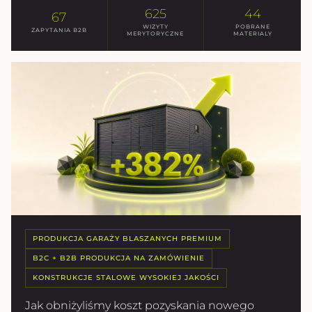
625
44
67
WIZYTY
POBRANE
ZAPYTANIA B2B
MERYTORYCZNE
MATERIALY
PRODUKCJA GARAŻY BLASZANYCH PREMIUM
B2C + B2B PRODUKCJA NA ZAMÓWIENIE
KONSTRUKCJE STALOWE WYSOKIEJ JAKOŚCI
Jak obniżyliśmy koszt pozyskania nowego