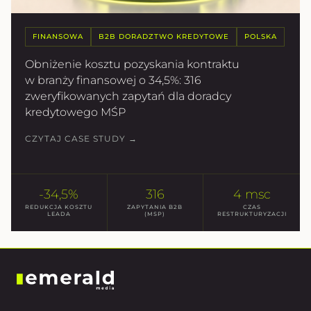
FINANSOWA
B2B DORADZTWO KREDYTOWE
POLSKA
Obniżenie kosztu pozyskania kontraktu
w branży finansowej o 34,5%: 316
zweryfikowanych zapytań dla doradcy
kredytowego MŚP
CZYTAJ CASE STUDY →
-34,5%
316
4 msc
REDUKCJA KOSZTU
ZAPYTANIA B2B
CZAS
LEADA
(MSP)
RESTRUKTURYZACJI