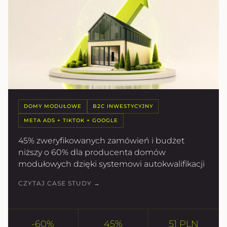
DOMY MODUŁOWE
B2C INWESTYCYJNY
META ADS + TIKTOK + GOOGLE
45% zweryfikowanych zamówień i budżet
niższy o 60% dla producenta domów
modułowych dzięki systemowi autokwalifikacji
CZYTAJ CASE STUDY →
-60%
45%
51 PLN