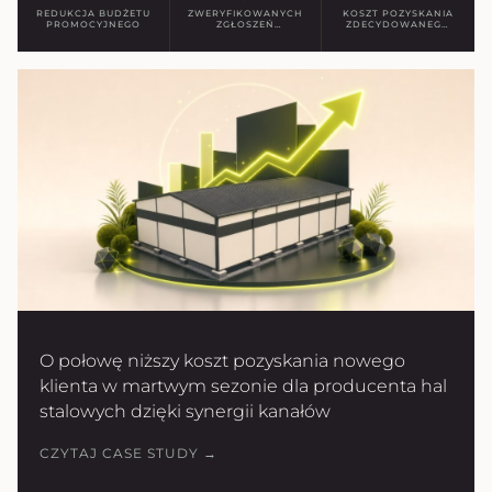
REDUKCJA BUDŻETU
ZWERYFIKOWANYCH
KOSZT POZYSKANIA
PROMOCYJNEGO
ZGŁOSZEŃ
ZDECYDOWANEGO
ZAKUPOWYCH
KLIENTA
O połowę niższy koszt pozyskania nowego
klienta w martwym sezonie dla producenta hal
stalowych dzięki synergii kanałów
CZYTAJ CASE STUDY →