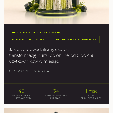
HURTOWNIA ODZIEŻY DAMSKIEJ
B2B + B2C HURT-DETAL
CENTRUM HANDLOWE PTAK
Jak przeprowadziliśmy skuteczną
transformację hurtu do online: od 0 do 436
użytkowników w miesiąc
CZYTAJ CASE STUDY →
46
34
1 msc
NOWE KONTA
ZAMOWIENIA W 1.
CZAS
HURTOWE B2B
MIESIACU
TRANSFORMACJI