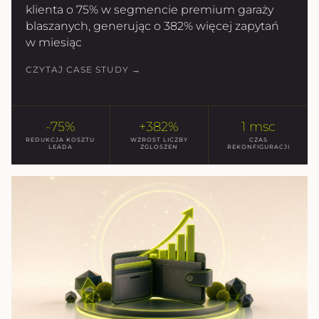
klienta o 75% w segmencie premium garaży
blaszanych, generując o 382% więcej zapytań
w miesiąc
CZYTAJ CASE STUDY →
-75%
+382%
1 msc
REDUKCJA KOSZTU
WZROST LICZBY
CZAS
LEADA
ZGLOSZEN
REKONFIGURACJI