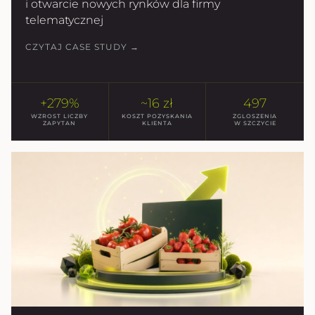
i otwarcie nowych rynków dla firmy
telematycznej
CZYTAJ CASE STUDY →
+279%
~16 zł
497
WZROST LICZBY
KOSZT POZYSKANIA
ZGLOSZENIA
ZAPYTAN
KLIENTA
W SZCZYCIE