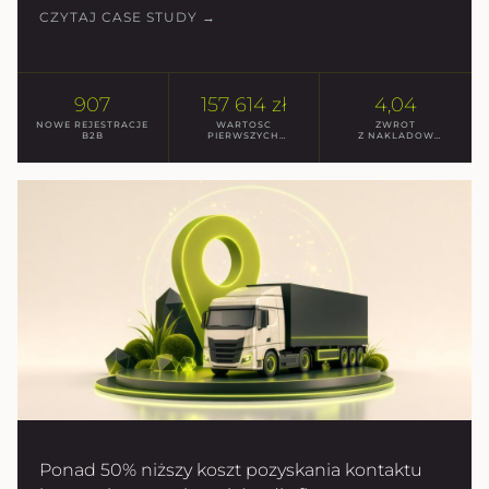
CZYTAJ CASE STUDY →
907
157 614 zł
4,04
NOWE REJESTRACJE
WARTOSC
ZWROT
B2B
PIERWSZYCH
Z NAKLADOW
ZAKUPOW
(ROAS)
Ponad 50% niższy koszt pozyskania kontaktu