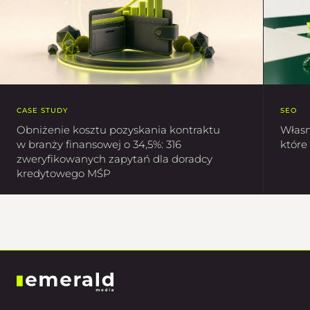
SEO
CASE STUDY
Własn
Obniżenie kosztu pozyskania kontraktu
które
w branży finansowej o 34,5%: 316
zweryfikowanych zapytań dla doradcy
kredytowego MŚP