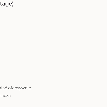
tage)
ałać ofensywnie
znacza