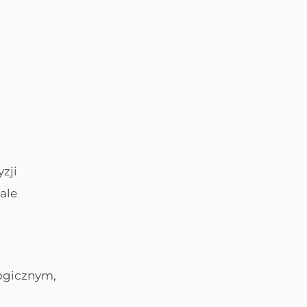
zji
ale
ogicznym,