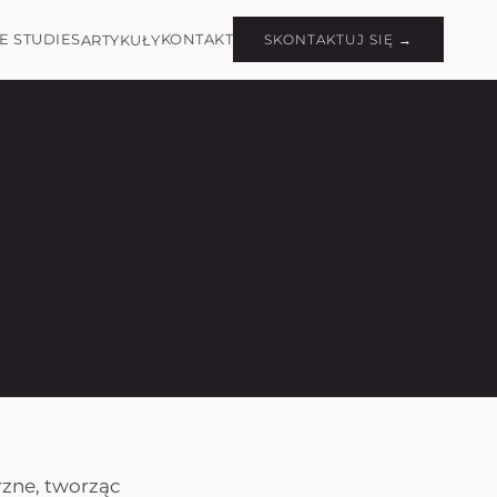
E STUDIES
KONTAKT
ARTYKUŁY
SKONTAKTUJ SIĘ →
rzne, tworząc