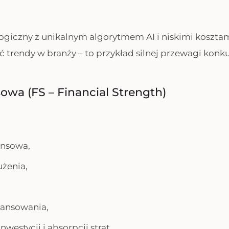
ogiczny z unikalnym algorytmem AI i niskimi koszta
trendy w branży – to przykład silnej przewagi konku
nsowa (FS – Financial Strength)
ansowa,
żenia,
nansowania,
nwestycji i absorpcji strat.