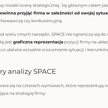
 model oceny strategicznej. Jej głównym celem jest
powinna przyjąć firma w zależności od swojej sytua
chowawczą czy konkurencyjną.
d wielu innych narzędzi, SPACE nie ogranicza się d
iłą jest
graficzna reprezentacja
pozycji firmy na ukła
co ułatwia wizualne zrozumienie sytuacji i kierunków
lary analizy SPACE
era się na czterech wymiarach, które reprezentują n
ące na strategię firmy: