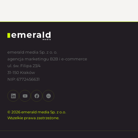
emerald media Sp. z o. o.
agencja marketingu B2B i e-commerce
ul. św. Filipa 23/4
31-150 Kraków
NIP: 6772456631
© 2026 emerald media Sp. z o.o.
Wszelkie prawa zastrzeżone.