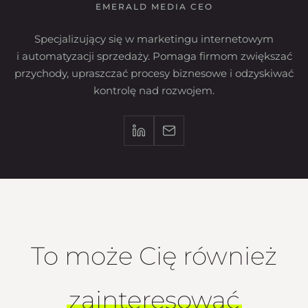
EMERALD MEDIA CEO
Specjalizujący się w marketingu internetowym
i automatyzacji sprzedaży. Pomaga firmom zwiększać
przychody, upraszczać procesy biznesowe i odzyskiwać
kontrolę nad rozwojem.
To może Cię również
zainteresować