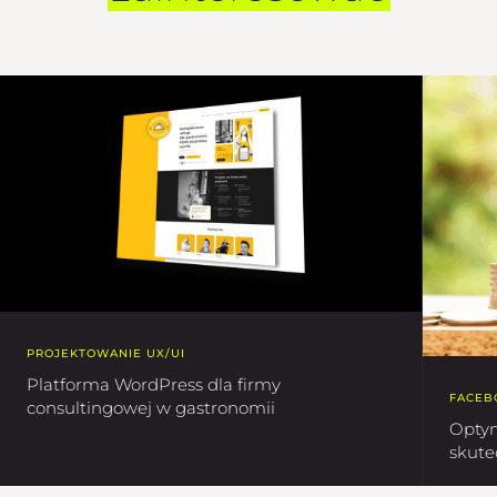
PROJEKTOWANIE UX/UI
Platforma WordPress dla firmy
FACEB
consultingowej w gastronomii
Optym
skute