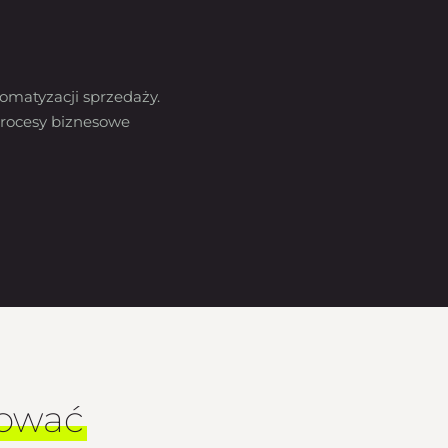
omatyzacji sprzedaży.
rocesy biznesowe
sować