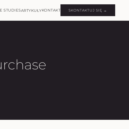
E STUDIES
KONTAKT
ARTYKUŁY
SKONTAKTUJ SIĘ →
urchase