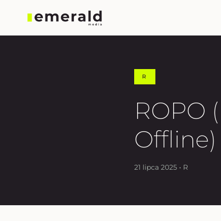
R
ROPO (
Offline)
21 lipca 2025 • R