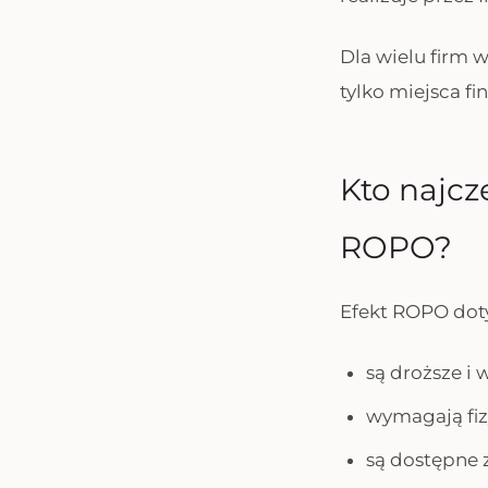
Dla wielu firm 
tylko miejsca f
Kto najcz
ROPO?
Efekt ROPO doty
są droższe i
wymagają fiz
są dostępne z