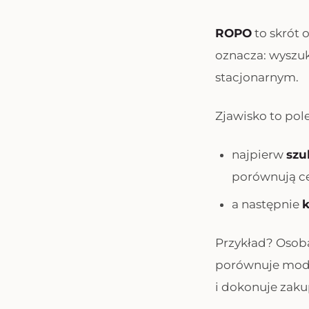
ROPO
to skrót 
oznacza:
wyszuk
stacjonarnym.
Zjawisko to pole
najpierw
szu
porównują cen
a następnie
k
Przykład? Osoba
porównuje model
i dokonuje zaku