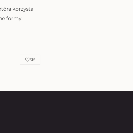
która korzysta
jne formy
315