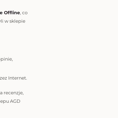
e Offline
, co
yli w sklepie
pinie,
zez Internet.
a recenzje,
klepu AGD