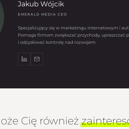
Jakub Wójcik
EMERALD MEDIA CEO
Specjalizujący się w marketingu internetowym i aut
Pomaga firmom zwiększać przychody, upraszczać p
i odzyskiwać kontrolę nad rozwojem.
oże Cię również
zaintere