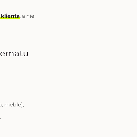
 klienta
, a nie
chematu
a, meble),
,