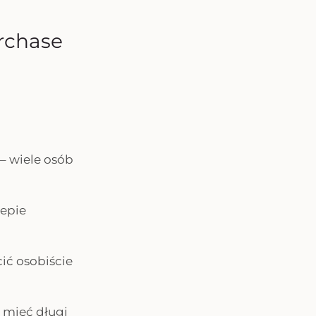
urchase
– wiele osób
lepie
cić osobiście
 mieć długi