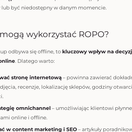
y lub być niedostępny w danym momencie.
y mogą wykorzystać ROPO?
up odbywa się offline, to
kluczowy wpływ na decyz
online
. Dlatego warto:
wać stronę internetową
– powinna zawierać dokład
jęcia, recenzje, lokalizację sklepów, godziny otwarci
i.
ategię omnichannel
– umożliwiając klientowi płynn
mi online i offline.
ć w content marketing i SEO
– artykuły poradnikow