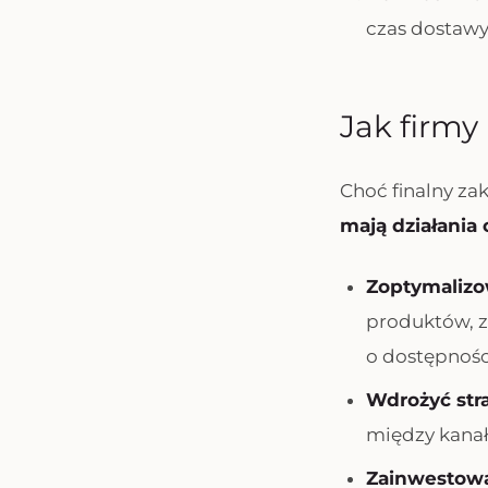
czas dostaw
Jak firm
Choć finalny zak
mają działania 
Zoptymalizo
produktów, zd
o dostępnośc
Wdrożyć str
między kanała
Zainwestowa