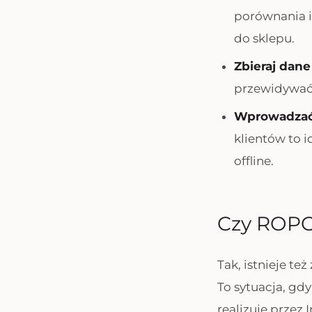
porównania i
do sklepu.
Zbieraj dan
przewidywać,
Wprowadzać u
klientów to 
offline.
Czy ROPO 
Tak, istnieje t
To sytuacja, gd
realizuje przez 