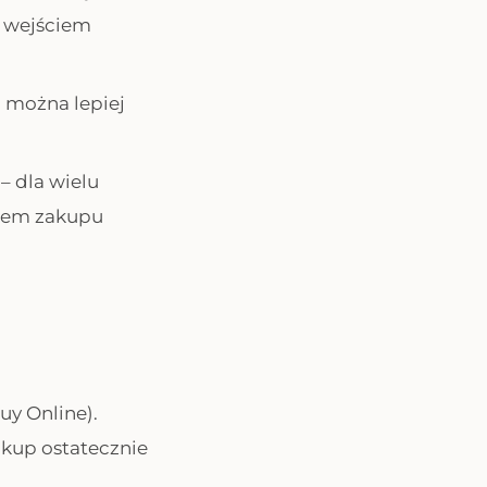
d wejściem
m można lepiej
– dla wielu
twem zakupu
uy Online).
akup ostatecznie