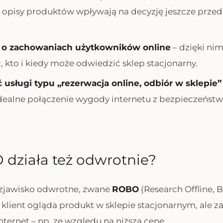
 opisy produktów wpływają na decyzję jeszcze prze
e o zachowaniach użytkowników online
– dzięki ni
 kto i kiedy może odwiedzić sklep stacjonarny.
sługi typu „rezerwacja online, odbiór w sklepie”
idealne połączenie wygody internetu z bezpieczeńs
działa też odwrotnie?
eż zjawisko odwrotne, zwane
ROBO
(Research Offline, B
y klient ogląda produkt w sklepie stacjonarnym, ale z
Internet – np. ze względu na niższą cenę.