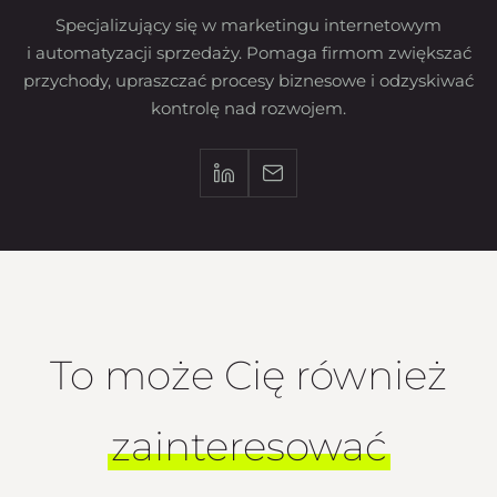
Specjalizujący się w marketingu internetowym
i automatyzacji sprzedaży. Pomaga firmom zwiększać
przychody, upraszczać procesy biznesowe i odzyskiwać
kontrolę nad rozwojem.
To może Cię również
zainteresować