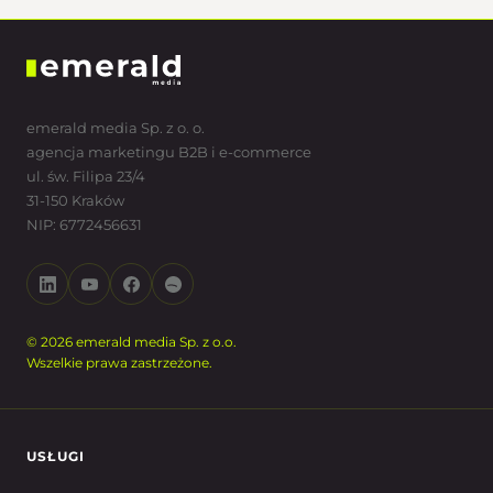
emerald media Sp. z o. o.
agencja marketingu B2B i e-commerce
ul. św. Filipa 23/4
31-150 Kraków
NIP: 6772456631
© 2026 emerald media Sp. z o.o.
Wszelkie prawa zastrzeżone.
USŁUGI