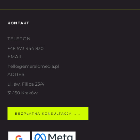
KONTAKT
TELEFON
+48 573 444 830
EMAIL
hello@emeraldmedia.pl
ADRES
ul. św. Filipa 23/4
31-150 Kraków
BEZPŁATNA KONSULTACJA →