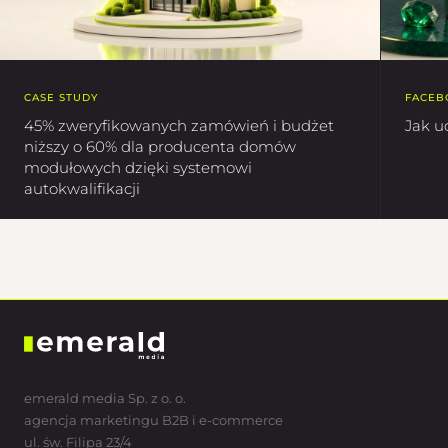
CASE STUDY
FACEB
45% zweryfikowanych zamówień i budżet
Jak u
niższy o 60% dla producenta domów
modułowych dzięki systemowi
autokwalifikacji
emerald media Sp. z o. o.
agencja marketingu B2B i e-commerce
ul. św. Filipa 23/4