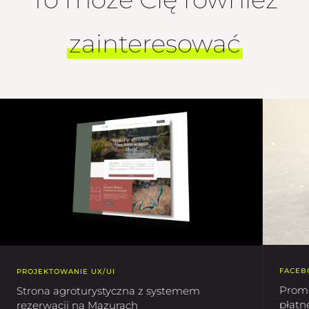
zainteresować
FACEB
PROJEKTOWANIE UX/UI
Promo
Strona agroturystyczna z systemem
płatn
rezerwacji na Mazurach