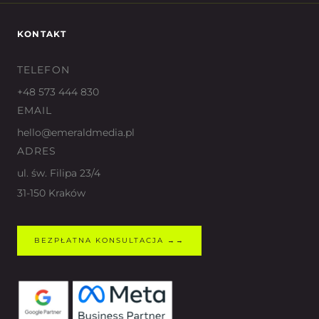
KONTAKT
TELEFON
+48 573 444 830
EMAIL
hello@emeraldmedia.pl
ADRES
ul. św. Filipa 23/4
31-150 Kraków
BEZPŁATNA KONSULTACJA →