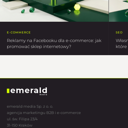
E-COMMERCE
SEO
Reklamy na Facebooku dla e-commerce: jak
Własn
promować sklep internetowy?
które
emerald media Sp. z o. o.
agencja marketingu B2B i e-commerce
ul. św. Filipa 23/4
31-150 Kraków