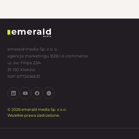
emerald media Sp. z o. o.
agencja marketingu B2B i e-commerce
ul. św. Filipa 23/4
31-150 Kraków
NIP: 6772456631
© 2026 emerald media Sp. z o.o.
Wszelkie prawa zastrzeżone.