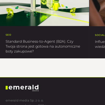
SEO
SOCIA
Standard Business-to-Agent (B2A). Czy
Influ
Twoja strona jest gotowa na autonomiczne
wiedz
boty zakupowe?
emerald media Sp. z o. o.