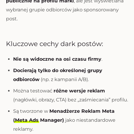
publicznie na profilu marki
, ale jest wyświetlana
wybranej grupie odbiorców jako sponsorowany
post.
Kluczowe cechy dark postów:
Nie są widoczne na osi czasu firmy
.
Docierają tylko do określonej grupy
odbiorców
(np. z kampanii A/B).
Można testować
różne wersje reklam
(nagłówki, obrazy, CTA) bez „zaśmiecania” profilu.
Są tworzone w
Menadżerze Reklam Meta
(
Meta Ads
Manager)
jako niestandardowe
reklamy.