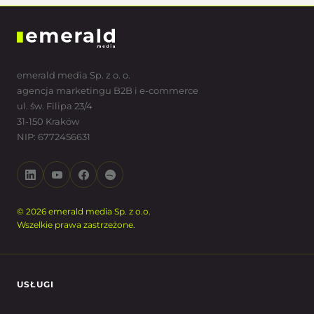
emerald media Sp. z o. o.
agencja marketingu B2B i e-commerce
ul. św. Filipa 23/4
31-150 Kraków
NIP: 6772456631
© 2026 emerald media Sp. z o.o.
Wszelkie prawa zastrzeżone.
USŁUGI